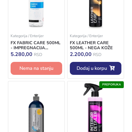
Kategorija / Enterijer
Kategorija / Enterijer
FX FABRIC CARE 500ML
FX LEATHER CARE
- IMPREGNACIJA
500ML - NEGA KOŽE
KABRIO KROVA,
5.280,00
2.200,00
RSD
RSD
TEKSTILA
Nema na stanju
Dodaj u korpu
PREPORUKA