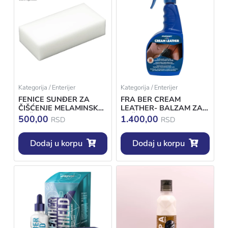
Kategorija / Enterijer
Kategorija / Enterijer
FENICE SUNĐER ZA
FRA BER CREAM
ČIŠĆENJE MELAMINSKE
LEATHER- BALZAM ZA
KOŽE
KOŽU 750ML
500,00
1.400,00
RSD
RSD
Dodaj u korpu
Dodaj u korpu