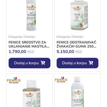
Kategorija / Enterijer
Kategorija / Enterijer
FENICE SREDSTVO ZA
FENICE ODSTRANJIVAČ
UKLANJANJE MASTILA
ŽVAKAĆIH GUMA 250
20ML SREDSTVO ZA
ML
1.790,00
5.150,00
RSD
RSD
UKLANJANJE MASTILA,
KRVI I KARMINA SA
KOŽE
Dodaj u korpu
Dodaj u korpu