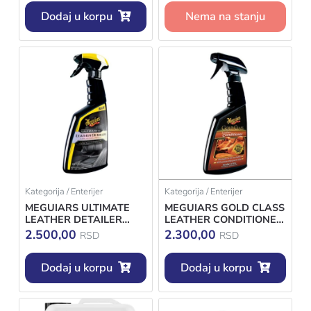
Dodaj u korpu
Nema na stanju
Kategorija / Enterijer
Kategorija / Enterijer
MEGUIARS ULTIMATE
MEGUIARS GOLD CLASS
LEATHER DETAILER
LEATHER CONDITIONER
473ML
473ML
2.500,00
2.300,00
RSD
RSD
Dodaj u korpu
Dodaj u korpu