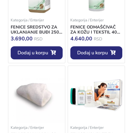
Kategorija / Enterijer
Kategorija / Enterijer
FENICE SREDSTVO ZA
FENICE ODMAŠĆIVAČ
UKLANJANJE BUĐI 250
ZA KOŽU I TEKSTIL 400
ML
ML
3.690,00
4.640,00
RSD
RSD
Dodaj u korpu
Dodaj u korpu
Kategorija / Enterijer
Kategorija / Enterijer