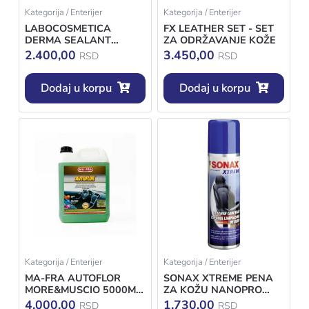
Kategorija / Enterijer
Kategorija / Enterijer
LABOCOSMETICA
FX LEATHER SET - SET
DERMA SEALANT
ZA ODRŽAVANJE KOŽE
250ML
2.400,00
3.450,00
RSD
RSD
Dodaj u korpu
Dodaj u korpu
Kategorija / Enterijer
Kategorija / Enterijer
MA-FRA AUTOFLOR
SONAX XTREME PENA
MORE&MUSCIO 5000ML
ZA KOŽU NANOPRO
MIRIS
250ML
4.000,00
1.730,00
RSD
RSD