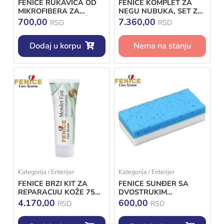
FENICE RUKAVICA OD
FENICE KOMPLET ZA
MIKROFIBERA ZA
NEGU NUBUKA, SET ZA
IMPREGNACIJU KOŽE
ČIŠĆENJE I
700,00
7.360,00
RSD
RSD
IMPREGNACIJU
BRUŠENE KOŽE I
Dodaj u korpu
ALKANTARE
Nema na stanju
Kategorija / Enterijer
Kategorija / Enterijer
FENICE BRZI KIT ZA
FENICE SUNĐER SA
REPARACIJU KOŽE 75
DVOSTRUKIM
ML
DEJSTVOM, SUNĐER ZA
4.170,00
600,00
RSD
RSD
ČIŠĆENJE KOŽE,
MELAMIN/PENA