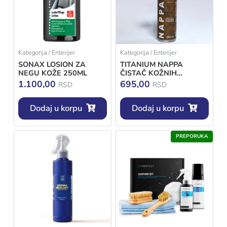
Kategorija / Enterijer
Kategorija / Enterijer
SONAX LOSION ZA
TITANIUM NAPPA
NEGU KOŽE 250ML
ČISTAČ KOŽNIH
POVRŠINA 500ML
1.100,00
695,00
RSD
RSD
Dodaj u korpu
Dodaj u korpu
PREPORUKA