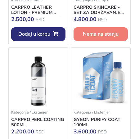
Kategorija / Enterijer
Kategorija / Enterijer
CARPRO LEATHER
CARPRO SKINCARE -
LOTION - PREMIUM
SET ZA ODRŽAVANJE
BALZAM ZA NEGU KOŽE
KOŽE
2.500,00
4.800,00
RSD
RSD
500ML
Dodaj u korpu
Nema na stanju
Kategorija / Eksterijer
Kategorija / Eksterijer
CARPRO PERL COATING
GYEON PURIFY COAT
500ML
100ML
2.200,00
3.600,00
RSD
RSD