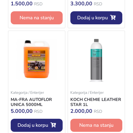
DETAILER 500ML
KOŽU
1.500,00
3.300,00
RSD
RSD
Nema na stanju
Dodaj u korpu
Kategorija / Enterijer
Kategorija / Enterijer
MA-FRA AUTOFLOR
KOCH CHEMIE LEATHER
UNICA 5000ML
STAR 1L
5.000,00
2.000,00
RSD
RSD
Dodaj u korpu
Nema na stanju