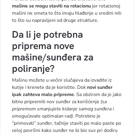
mašine se mogu staviti na rotacionu
jer rotacionoj
mašini ne smeta to što imaju hlađenje u sredini niti
to što su napravljeni od druge strukture.
Da li je potrebna
priprema nove
mašine/sunđera za
poliranje?
Mašinu možete u većini slučajeva da izvadite iz
kutije i krenete da je koristite. Dok
novi sunđer
ipak zahteva malo pripreme
. Sa obzirom da je jako
bitno pripremiti nov sunđer za korišćenje
(sa
pripremom smanjujete kidanje samog sunđera i
omogućavate optimalan rad)
. Potrebno je
“primovati” sunđer, tačnije staviti po malo paste po
celoj površini kako sunđer ne bi bio suv pri dodiru