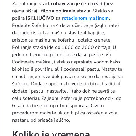
Za poliranje stakla
obavezan je čeri oksid
(bez
njega ništa) i
filc za poliranje stakla
. Staklo se
polira
ISKLJUČIVO sa
rotacionom mašinom
.
Podelite šoferku na 4 dela, očistite je (izglinirate)
da bude čista. Na mašinu stavite 4 kapljice,
prislonite mašinu na šoferku i polako krenete.
Poliranje stakla ide od 1600 do 2000 obrtaja. U
jednom trenutku primetićete da se pasta suši.
Podignete mašinu, i staklo naprskate vodom kako
bi ohladili površinu ali i podmazali pastu. Nastavite
sa poliranjem sve dok pasta ne krene da nestaje sa
šoferke. Dodate opet malo vode da bi rashladili ali
dodate i pastu i nastavite. I tako dok ne završite
celu šoferku. Za jednu šoferku je potrebno od 4 do
6 sati da bi se kompletno ispolirala. Ovom
procedurom možete ukloniti plića oštećenja koja
nastanu od brisača i slično.
Koliko je vremena