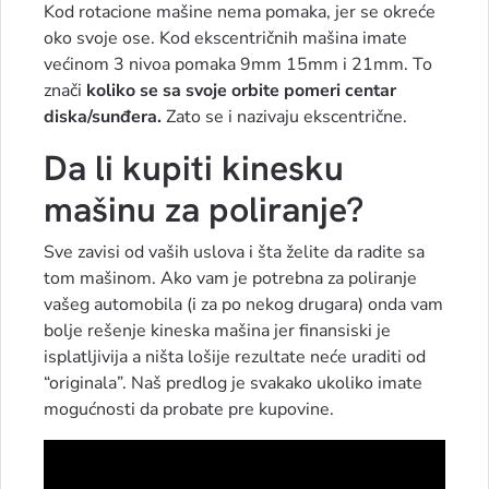
Kod rotacione mašine nema pomaka, jer se okreće
oko svoje ose. Kod ekscentričnih mašina imate
većinom 3 nivoa pomaka 9mm 15mm i 21mm. To
znači
koliko se sa svoje orbite pomeri centar
diska/sunđera.
Zato se i nazivaju ekscentrične.
Da li kupiti kinesku
mašinu za poliranje?
Sve zavisi od vaših uslova i šta želite da radite sa
tom mašinom. Ako vam je potrebna za poliranje
vašeg automobila (i za po nekog drugara) onda vam
bolje rešenje kineska mašina jer finansiski je
isplatljivija a ništa lošije rezultate neće uraditi od
“originala”. Naš predlog je svakako ukoliko imate
mogućnosti da probate pre kupovine.