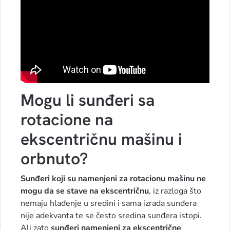
Mogu li sunđeri sa
rotacione na
ekscentričnu mašinu i
orbnuto?
Sunđeri koji su namenjeni za rotacionu mašinu ne
mogu da se stave na ekscentričnu
, iz razloga što
nemaju hlađenje u sredini i sama izrada sunđera
nije adekvanta te se često sredina sunđera istopi.
Ali zato
sunđeri namenjeni za ekscentrične