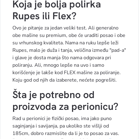
Koja je bolja polirka
Rupes ili Flex?
Ovo je pitanje za jedan veliki test. Ali generalno
obe mašine su premium, obe će uraditi posao i obe
su vrhunskog kvaliteta. Nama na ruku lepše leži
Rupes, malo je duža i tanja, veličina između "pad-a"
i glave je dosta manja što nama odgovara pri
poliranju. Ali, mnogo lepše na uvo i samo
korišćenje je lakše kod FLEX mašine za poliranje.
Koju god od njih da izaberete, nećete pogrešiti.
Šta je potrebno od
proizvoda za perionicu?
Rad u perionici je fizički posao, ima jako puno
saginjanja i savijanja, pa ukoliko ste višlji od
185cm, dobro razmislite da li je to posao za vas.