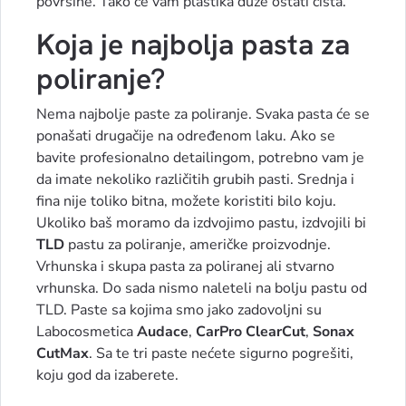
površine. Tako će vam plastika duže ostati čista.
Koja je najbolja pasta za
poliranje?
Nema najbolje paste za poliranje. Svaka pasta će se
ponašati drugačije na određenom laku. Ako se
bavite profesionalno detailingom, potrebno vam je
da imate nekoliko različitih grubih pasti. Srednja i
fina nije toliko bitna, možete koristiti bilo koju.
Ukoliko baš moramo da izdvojimo pastu, izdvojili bi
TLD
pastu za poliranje, američke proizvodnje.
Vrhunska i skupa pasta za poliranej ali stvarno
vrhunska. Do sada nismo naleteli na bolju pastu od
TLD. Paste sa kojima smo jako zadovoljni su
Labocosmetica
Audace
,
CarPro ClearCut
,
Sonax
CutMax
. Sa te tri paste nećete sigurno pogrešiti,
koju god da izaberete.