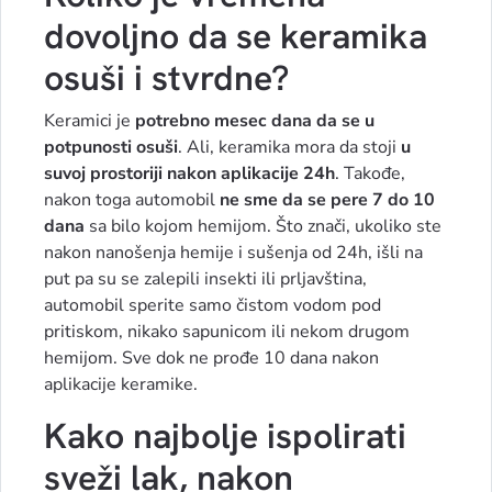
dovoljno da se keramika
osuši i stvrdne?
Keramici je
potrebno mesec dana da se u
potpunosti osuši
. Ali, keramika mora da stoji
u
suvoj prostoriji nakon aplikacije 24h
. Takođe,
nakon toga automobil
ne sme da se pere 7 do 10
dana
sa bilo kojom hemijom. Što znači, ukoliko ste
nakon nanošenja hemije i sušenja od 24h, išli na
put pa su se zalepili insekti ili prljavština,
automobil sperite samo čistom vodom pod
pritiskom, nikako sapunicom ili nekom drugom
hemijom. Sve dok ne prođe 10 dana nakon
aplikacije keramike.
Kako najbolje ispolirati
sveži lak, nakon