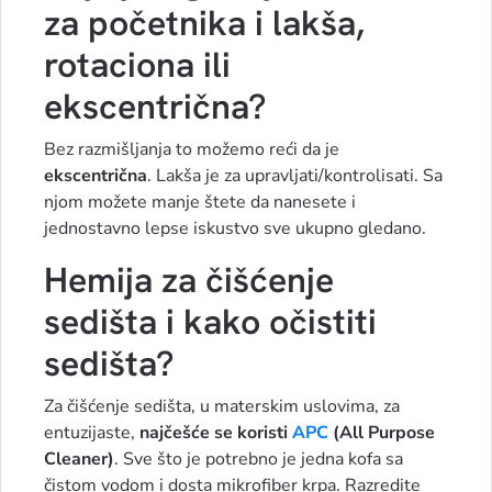
za početnika i lakša,
rotaciona ili
ekscentrična?
Bez razmišljanja to možemo reći da je
ekscentrična
. Lakša je za upravljati/kontrolisati. Sa
njom možete manje štete da nanesete i
jednostavno lepse iskustvo sve ukupno gledano.
Hemija za čišćenje
sedišta i kako očistiti
sedišta?
Za čišćenje sedišta, u materskim uslovima, za
entuzijaste,
najčešće se koristi
APC
(All Purpose
Cleaner)
. Sve što je potrebno je jedna kofa sa
čistom vodom i dosta mikrofiber krpa. Razredite