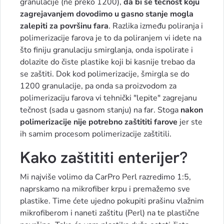
granulacije (ne preko 1200),
da bi se tečnost koju
zagrejavanjem dovodimo u gasno stanje mogla
zalepiti za površinu fara
. Razlika između poliranja i
polimerizacije farova je to da poliranjem vi idete na
što finiju granulaciju smirglanja, onda ispolirate i
dolazite do čiste plastike koji bi kasnije trebao da
se zaštiti. Dok kod polimerizacije, šmirgla se do
1200 granulacije, pa onda sa proizvodom za
polimerizaciju farova vi tehnički "lepite" zagrejanu
tečnost (sada u gasnom stanju) na far. Stoga
nakon
polimerizacije nije potrebno zaštititi farove
jer ste
ih samim procesom polimerizacije zaštitili.
Kako zaštititi enterijer?
Mi najviše volimo da CarPro Perl razredimo 1:5,
naprskamo na mikrofiber krpu i premažemo sve
plastike. Time ćete ujedno pokupiti prašinu vlažnim
mikrofiberom i naneti zaštitu (Perl) na te plastične