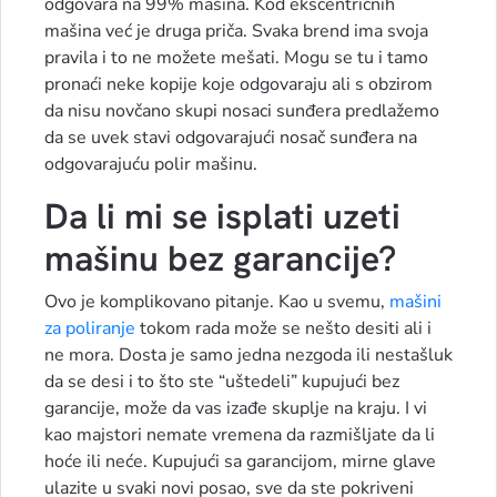
odgovara na 99% mašina. Kod ekscentričnih
mašina već je druga priča. Svaka brend ima svoja
pravila i to ne možete mešati. Mogu se tu i tamo
pronaći neke kopije koje odgovaraju ali s obzirom
da nisu novčano skupi nosaci sunđera predlažemo
da se uvek stavi odgovarajući nosač sunđera na
odgovarajuću polir mašinu.
Da li mi se isplati uzeti
mašinu bez garancije?
Ovo je komplikovano pitanje. Kao u svemu,
mašini
za poliranje
tokom rada može se nešto desiti ali i
ne mora. Dosta je samo jedna nezgoda ili nestašluk
da se desi i to što ste “uštedeli” kupujući bez
garancije, može da vas izađe skuplje na kraju. I vi
kao majstori nemate vremena da razmišljate da li
hoće ili neće. Kupujući sa garancijom, mirne glave
ulazite u svaki novi posao, sve da ste pokriveni