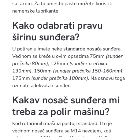
sa lakom. Za to umesto paste možete koristiti
namenske lubrikante.
Kako odabrati pravu
širinu sunđera?
U poliranju imate neke standarde nosača sunđera.
Večinom se kreće u ovim opsezima 75mm
(sunđer
prečnika 80mm)
, 125mm
(sundjer prečnika
130mm)
, 150mm
(sundjer prečnika 150-160mm)
,
175mm
(sunđer prečnika 180mm).
Na osnovu toga
uzimate adekvatan sunđer.
Kakav nosač sunđera mi
treba za polir mašinu?
Kod rotacionih mašina postoji standard. I to je
većinom nosač sunđera sa M14 navojem, koji