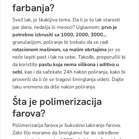
farbanja?
Svež lak, je škakljiva tema. Da li je to lak starosti
par dana, nedelja ili meseci? Uglavnom,
prvo je
potrebno izbrusiti sa 1000, 2000, 3000...
granulacijom, poliranje bi trebalo da se radi
rotacionom mašinom, sa malim obrtajima
jer se
neće lepiti past i lak na sebe. Takođe, preporučili bi
da koristite
pastu koja nema silikona i aditiva u
sebi
, kao i da sačekate 24h nakon poliranja, kako bi
proverili da li će se tragovi šmirglanja videti. Dajte
laku vremena da diše nakon poliranja.
Šta je polimerizacija
farova?
Polimerizacija farova je bukvalno lakiranje farova.
Zato što moramo da šmirglamo far do određene