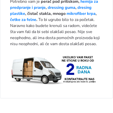
Potrebno vam je
perač pod pritiskom,
hemija za
predpranje i pranje
,
dressing guma
,
dresing
plastike
, čistač stakla, mnogo
mikrofiber krpa
,
četke za felne
.
To bi ugrubo bilo to za početak.
Naravno kako budete krenuli sa radom, videćete
šta vam fali da bi sebi olakšali posao. Nije sve
neophodno, ali ima dosta pomoćnih proizvoda koji
nisu neophodni, ali će vam dosta olakšati posao.