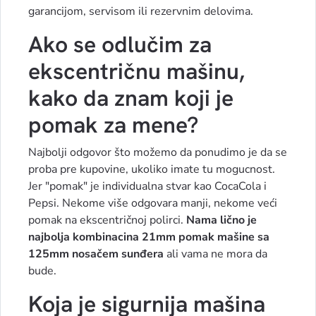
garancijom, servisom ili rezervnim delovima.
Ako se odlučim za
ekscentričnu mašinu,
kako da znam koji je
pomak za mene?
Najbolji odgovor što možemo da ponudimo je da se
proba pre kupovine, ukoliko imate tu mogucnost.
Jer "pomak" je individualna stvar kao CocaCola i
Pepsi. Nekome više odgovara manji, nekome veći
pomak na ekscentričnoj polirci.
Nama lično je
najbolja kombinacina 21mm pomak mašine sa
125mm nosačem sunđera
ali vama ne mora da
bude.
Koja je sigurnija mašina