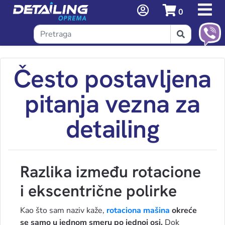
0
Često postavljena
pitanja vezna za
detailing
Razlika između rotacione
i ekscentrične polirke
Kao što sam naziv kaže,
rotaciona mašina
okreće
se samo u jednom smeru po jednoj osi.
Dok