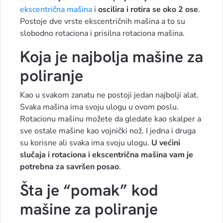
ekscentrična mašina
i
oscilira i rotira se oko 2 ose
.
Postoje dve vrste ekscentričnih mašina a to su
slobodno rotaciona i prisilna rotaciona mašina.
Koja je najbolja mašine za
poliranje
Kao u svakom zanatu ne postoji jedan najbolji alat.
Svaka mašina ima svoju ulogu u ovom poslu.
Rotacionu mašinu možete da gledate kao skalper a
sve ostale mašine kao vojnički nož. I jedna i druga
su korisne ali svaka ima svoju ulogu.
U većini
slučaja i rotaciona i ekscentrična mašina vam je
potrebna za savršen posao
.
Šta je “pomak” kod
mašine za poliranje