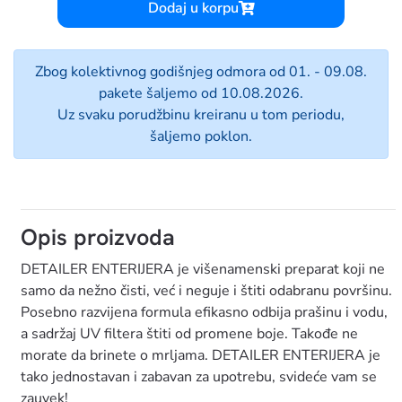
Dodaj u korpu
Zbog kolektivnog godišnjeg odmora od 01. - 09.08.
pakete šaljemo od 10.08.2026.
Uz svaku porudžbinu kreiranu u tom periodu,
šaljemo poklon.
Opis proizvoda
DETAILER ENTERIJERA je višenamenski preparat koji ne
samo da nežno čisti, već i neguje i štiti odabranu površinu.
Posebno razvijena formula efikasno odbija prašinu i vodu,
a sadržaj UV filtera štiti od promene boje. Takođe ne
morate da brinete o mrljama. DETAILER ENTERIJERA je
tako jednostavan i zabavan za upotrebu, svideće vam se
zauvek!