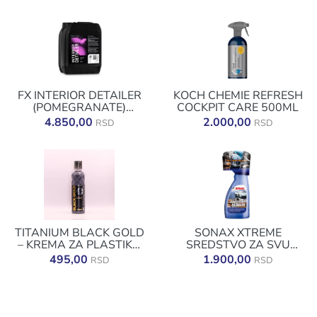
FX INTERIOR DETAILER
KOCH CHEMIE REFRESH
(POMEGRANATE)
COCKPIT CARE 500ML
5000ML
4.850,00
2.000,00
RSD
RSD
TITANIUM BLACK GOLD
SONAX XTREME
– KREMA ZA PLASTIKU
SREDSTVO ZA SVU
250ML
PLASTIKU 500ML
495,00
1.900,00
RSD
RSD