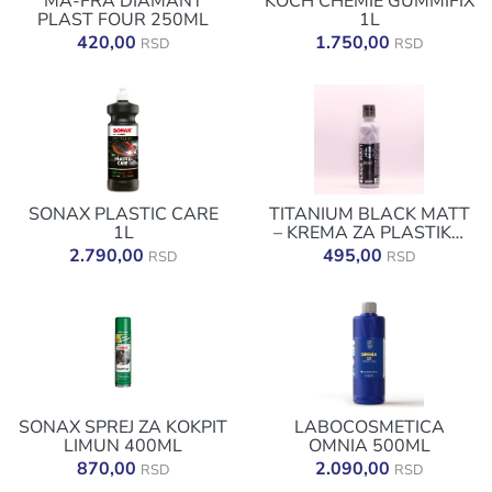
MA-FRA DIAMANT
KOCH CHEMIE GUMMIFIX
PLAST FOUR 250ML
1L
420,00
1.750,00
RSD
RSD
SONAX PLASTIC CARE
TITANIUM BLACK MATT
1L
– KREMA ZA PLASTIKU
250ML
2.790,00
495,00
RSD
RSD
SONAX SPREJ ZA KOKPIT
LABOCOSMETICA
LIMUN 400ML
OMNIA 500ML
870,00
2.090,00
RSD
RSD