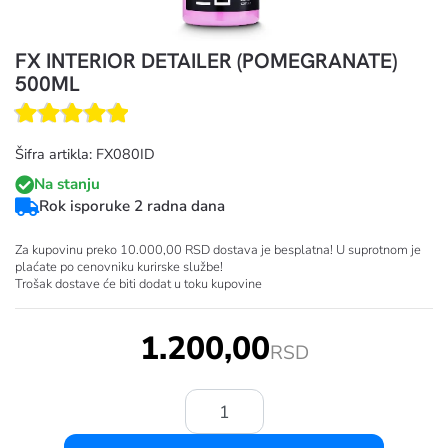
FX INTERIOR DETAILER (POMEGRANATE)
500ML
Šifra artikla: FX080ID
Na stanju
Rok isporuke 2 radna dana
Za kupovinu preko 10.000,00 RSD dostava je besplatna! U suprotnom je
plaćate po cenovniku kurirske službe!
Trošak dostave će biti dodat u toku kupovine
1.200,00
RSD
Količina: