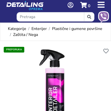
0
Kategorije
Enterijer
Plastične i gumene površine
Zaštita / Nega
Omiljeni proizvodi
PREPORUKA
FX INTERIOR DETAILER (PO