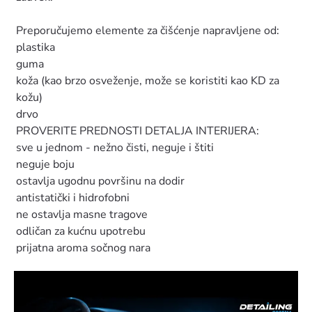
Preporučujemo elemente za čišćenje napravljene od:
plastika
guma
koža (kao brzo osveženje, može se koristiti kao KD za
kožu)
drvo
PROVERITE PREDNOSTI DETALJA INTERIJERA:
sve u jednom - nežno čisti, neguje i štiti
neguje boju
ostavlja ugodnu površinu na dodir
antistatički i hidrofobni
ne ostavlja masne tragove
odličan za kućnu upotrebu
prijatna aroma sočnog nara