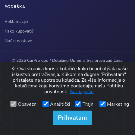
PODRŠKA
Reklamacije
Kako kupovati?
Način dostave
© 2026 CarPro doo / Detailing Oprema. Sva prava zadržana.
🍪 Ova stranica koristi kolačiće kako bi poboljšala vaše
Developed by
iskustvo pretraživanja. Klikom na dugme "Prihvatam"
pristajete na upotrebu kolačića. Za više informacija o
Icons by
Icons8
kolačićima koje koristimo pogledajte našu Politiku
privatnosti.
Saznaj više
Obavezni
Analitički
Trajni
Marketing
Prihvatam