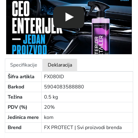
Specifikacije
Deklaracija
Šifra artikla
FX080ID
Barkod
5904083588880
Težina
0.5 kg
PDV (%)
20%
Jedinica mere
kom
Brend
FX PROTECT |
Svi proizvodi brenda