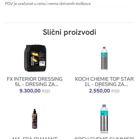
PDV je uračunat u cenu i nema skrivenih troškova
Slični proizvodi
FX INTERIOR DRESSING
KOCH CHEMIE TOP STAR
5L - DRESING ZA
1L - DRESING ZA
ENTERIJER
UNUTRAŠNJE PLASTIKE
9.300,00
2.550,00
RSD
RSD