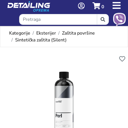
0
Kategorije
Eksterijer
Zaštita površine
Sintetička zaštita (Silent)
Omiljeni proizvodi
CARPRO PERL COATING 500M