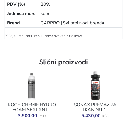
PDV (%)
20%
Jedinica mere
kom
Brend
CARPRO |
Svi proizvodi brenda
PDV je uračunat u cenu i nema skrivenih troškova
Slični proizvodi
KOCH CHEMIE HYDRO
SONAX PREMAZ ZA
FOAM SEALANT -
TKANINU 1L
PENASTI SILANT 1 L
3.500,00
5.430,00
RSD
RSD