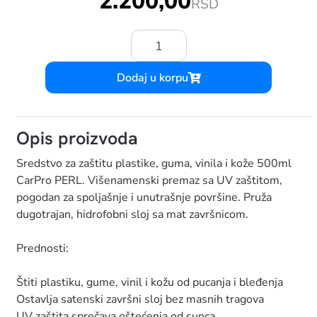
2.200,00
RSD
Količina:
Dodaj u korpu
Opis proizvoda
Sredstvo za zaštitu plastike, guma, vinila i kože 500ml
CarPro PERL. Višenamenski premaz sa UV zaštitom,
pogodan za spoljašnje i unutrašnje površine. Pruža
dugotrajan, hidrofobni sloj sa mat završnicom.
Prednosti:
Štiti plastiku, gume, vinil i kožu od pucanja i bleđenja
Ostavlja satenski završni sloj bez masnih tragova
UV zaštita sprečava oštećenja od sunca