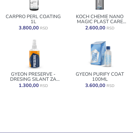
CARPRO PERL COATING
KOCH CHEMIE NANO
1L
MAGIC PLAST CARE
500ML
3.800,00
2.600,00
RSD
RSD
GYEON PRESERVE -
GYEON PURIFY COAT
DRESING SILANT ZA
100ML
PLASTIKU 250ML
1.300,00
3.600,00
RSD
RSD