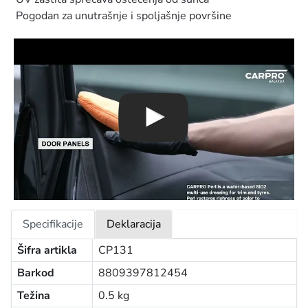
Pogodan za unutrašnje i spoljašnje površine
Specifikacije
Deklaracija
Šifra artikla
CP131
Barkod
8809397812454
Težina
0.5 kg