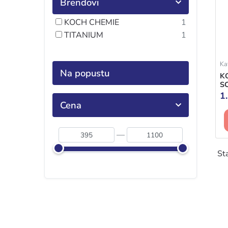
Brendovi
KOCH CHEMIE
1
TITANIUM
1
Kat
Na popustu
K
S
E
1
Cena
—
Sta