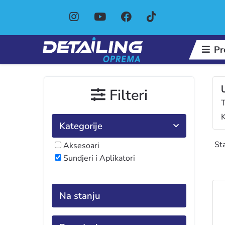
Pr
Filteri
T
K
Kategorije
Sta
Aksesoari
Sundjeri i Aplikatori
Na stanju