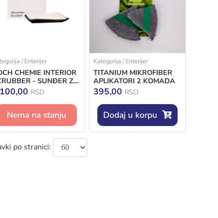
egorija / Enterijer
Kategorija / Enterijer
OCH CHEMIE INTERIOR
TITANIUM MIKROFIBER
CRUBBER - SUNĐER ZA
APLIKATORI 2 KOMADA
NTERIJER
.100,00
395,00
RSD
RSD
Nema na stanju
Dodaj u korpu
vki po stranici: