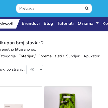
Brendovi
Blog
Tutoriali
O nama
Ko
oizvodi
Ukupan broj stavki: 2
renutno filtrirano po:
ategorija:
Enterijer
/
Oprema i alati
/ Sundjeri i Aplikatori
vki po stranici: