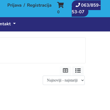
Prijava
/
Registracija
063/859-
53-07
0
ntakt
Tabela
Lista