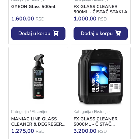
GYEON Glass 500ml
FX GLASS CLEANER
500ML - ČISTAČ STAKLA
1.600,00
1.000,00
RSD
RSD
Dodaj u korpu
Dodaj u korpu
Kategorija / Eksterijer
Kategorija / Eksterijer
MANIAC LINE GLASS
FX GLASS CLEANER
CLEANER & DEGRESER
5000ML - ČISTAČ
500ML
STAKLA
1.275,00
3.200,00
RSD
RSD