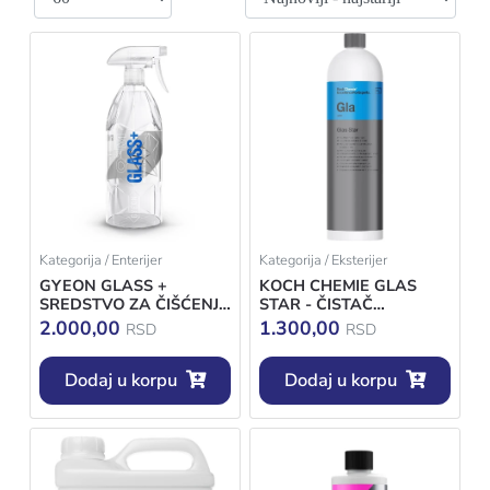
Kategorija / Enterijer
Kategorija / Eksterijer
GYEON GLASS +
KOCH CHEMIE GLAS
SREDSTVO ZA ČIŠĆENJE
STAR - ČISTAČ
I HIDROFOBNOST
STAKALA KONCENTRAT
2.000,00
1.300,00
RSD
RSD
STAKALA 500ML
Dodaj u korpu
Dodaj u korpu