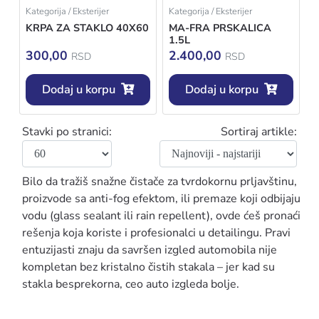
Kategorija / Eksterijer
Kategorija / Eksterijer
KRPA ZA STAKLO 40X60
MA-FRA PRSKALICA
1.5L
300,00
2.400,00
RSD
RSD
Dodaj u korpu
Dodaj u korpu
Stavki po stranici:
Sortiraj artikle:
Bilo da tražiš snažne čistače za tvrdokornu prljavštinu,
proizvode sa anti-fog efektom, ili premaze koji odbijaju
vodu (glass sealant ili rain repellent), ovde ćeš pronaći
rešenja koja koriste i profesionalci u detailingu. Pravi
entuzijasti znaju da savršen izgled automobila nije
kompletan bez kristalno čistih stakala – jer kad su
stakla besprekorna, ceo auto izgleda bolje.