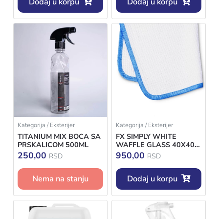
Dodaj u korpu
Dodaj u korpu
Kategorija / Eksterijer
Kategorija / Eksterijer
TITANIUM MIX BOCA SA
FX SIMPLY WHITE
PRSKALICOM 500ML
WAFFLE GLASS 40X40 -
KRPA ZA STAKLO
250,00
950,00
RSD
RSD
Nema na stanju
Dodaj u korpu