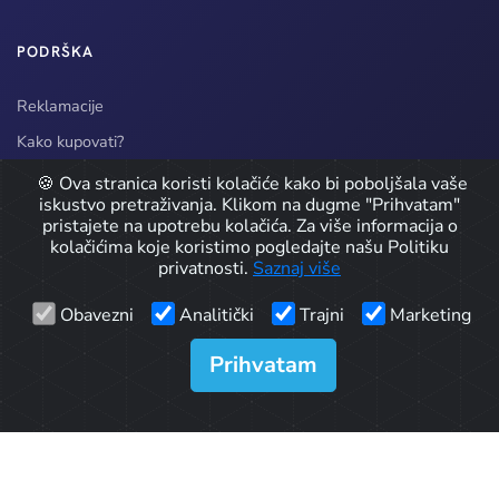
PODRŠKA
Reklamacije
Kako kupovati?
Način dostave
🍪 Ova stranica koristi kolačiće kako bi poboljšala vaše
iskustvo pretraživanja. Klikom na dugme "Prihvatam"
pristajete na upotrebu kolačića. Za više informacija o
kolačićima koje koristimo pogledajte našu Politiku
© 2026 CarPro doo / Detailing Oprema. Sva prava zadržana.
privatnosti.
Saznaj više
Developed by
Obavezni
Analitički
Trajni
Marketing
Icons by
Icons8
Prihvatam