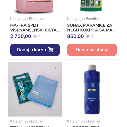
Kategorija / Eksterijer
Kategorija / Enterijer
MA-FRA SPLIT
SONAX MARAMICE ZA
VIŠENAMSENSKI ČISTAČ
NEGU KOKPITA SA MAT
STAKLA 4,5
EFEKTOM 25KOM
2.700,00
850,00
RSD
RSD
Dodaj u korpu
Nema na stanju
Kategorija / Eksterijer
Kategorija / Eksterijer