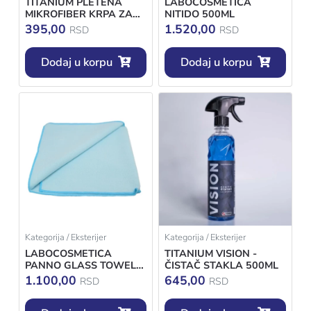
TITANIUM PLETENA
LABOCOSMETICA
MIKROFIBER KRPA ZA
NITIDO 500ML
STAKLO 1KOM
395,00
1.520,00
RSD
RSD
Dodaj u korpu
Dodaj u korpu
Kategorija / Eksterijer
Kategorija / Eksterijer
LABOCOSMETICA
TITANIUM VISION -
PANNO GLASS TOWEL
ČISTAČ STAKLA 500ML
40X60
1.100,00
645,00
RSD
RSD