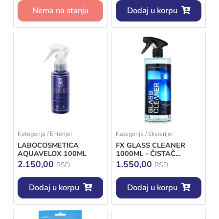
Nema na stanju
Dodaj u korpu
Kategorija / Enterijer
Kategorija / Eksterijer
LABOCOSMETICA
FX GLASS CLEANER
AQUAVELOX 100ML
1000ML - ČISTAČ
STAKLA
2.150,00
1.550,00
RSD
RSD
Dodaj u korpu
Dodaj u korpu