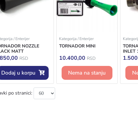
egorija / Enterijer
Kategorija / Enterijer
Kategorij
ORNADOR NOZZLE
TORNADOR MINI
TORNA
LACK MATT
INLET 
.850,00
10.400,00
1.50
RSD
RSD
Dodaj u korpu
Nema na stanju
Ne
vki po stranici: