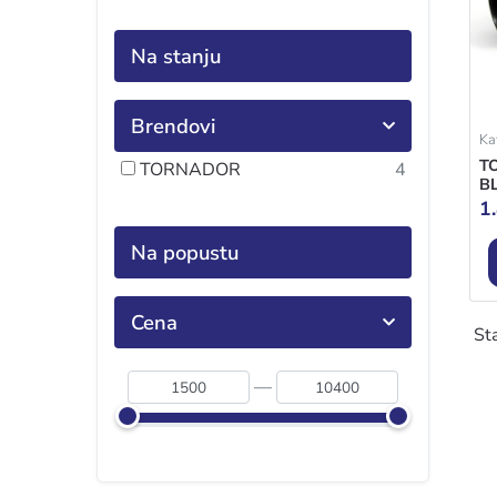
Na stanju
Brendovi
Kat
T
TORNADOR
4
B
1
Na popustu
Cena
Sta
—