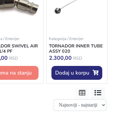
a / Enterijer
Kategorija / Enterijer
DOR SWIVEL AIR
TORNADOR INNER TUBE
1/4 PF
ASSY 020
0,00
2.300,00
RSD
RSD
ma na stanju
Dodaj u korpu
Tabela
Lista