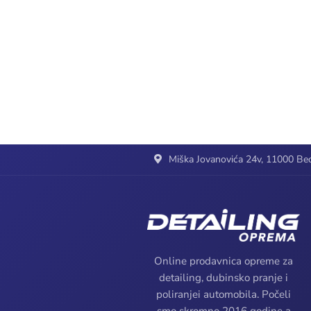
Miška Jovanovića 24v, 11000 Beo
Online prodavnica opreme za
detailing, dubinsko pranje i
poliranjei automobila. Počeli