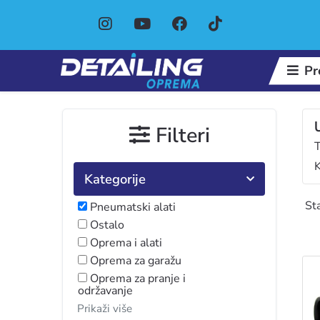
Pr
Filteri
T
K
Kategorije
Sta
Pneumatski alati
Ostalo
Oprema i alati
Oprema za garažu
Oprema za pranje i
održavanje
Prikaži više