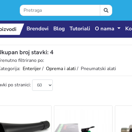
Brendovi
Blog
Tutoriali
O nama
Ko
oizvodi
Ukupan broj stavki: 4
renutno filtrirano po:
ategorija:
Enterijer
/
Oprema i alati
/ Pneumatski alati
vki po stranici: