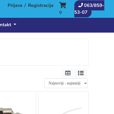
Prijava
/
Registracija
063/859-
53-07
0
ntakt
Tabela
Lista