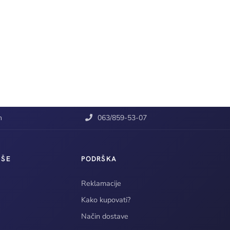
m
063/859-53-07
IŠE
PODRŠKA
Reklamacije
Kako kupovati?
Način dostave