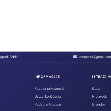
grad, Srbija
carpro.rs@gmail.co
INFORMACIJE
ISTRAŽI V
Politika privatnosti
Blog
Uslovi korišćenja
Proizvodi
Podaci o trgovcu
Brendovi