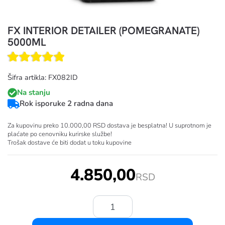
FX INTERIOR DETAILER (POMEGRANATE)
5000ML
Šifra artikla: FX082ID
Na stanju
Rok isporuke 2 radna dana
Za kupovinu preko 10.000,00 RSD dostava je besplatna! U suprotnom je
plaćate po cenovniku kurirske službe!
Trošak dostave će biti dodat u toku kupovine
4.850,00
RSD
Količina: