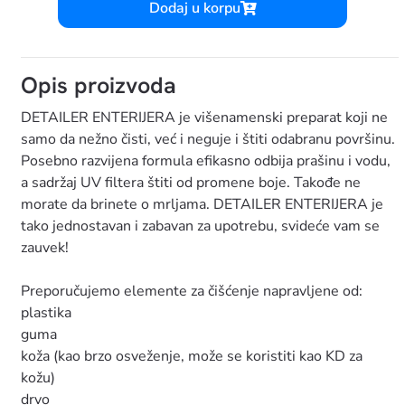
Dodaj u korpu
Opis proizvoda
DETAILER ENTERIJERA je višenamenski preparat koji ne
samo da nežno čisti, već i neguje i štiti odabranu površinu.
Posebno razvijena formula efikasno odbija prašinu i vodu,
a sadržaj UV filtera štiti od promene boje. Takođe ne
morate da brinete o mrljama. DETAILER ENTERIJERA je
tako jednostavan i zabavan za upotrebu, svideće vam se
zauvek!
Preporučujemo elemente za čišćenje napravljene od:
plastika
guma
koža (kao brzo osveženje, može se koristiti kao KD za
kožu)
drvo