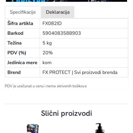
Specifikacije
Deklaracija
Šifra artikla
FX082ID
Barkod
5904083588903
Težina
5 kg
PDV (%)
20%
Jedinica mere
kom
Brend
FX PROTECT |
Svi proizvodi brenda
PDV je uračunat u cenu i nema skrivenih troškova
Slični proizvodi