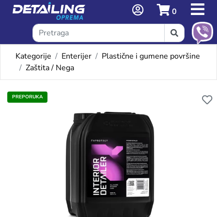
0
Kategorije
Enterijer
Plastične i gumene površine
Zaštita / Nega
Omiljeni proizvodi
PREPORUKA
FX INTERIOR DETAILER (PO