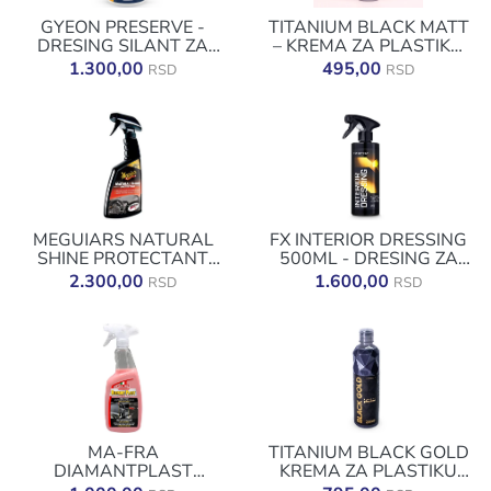
GYEON PRESERVE -
TITANIUM BLACK MATT
DRESING SILANT ZA
– KREMA ZA PLASTIKU
PLASTIKU 250ML
250ML
1.300,00
495,00
RSD
RSD
MEGUIARS NATURAL
FX INTERIOR DRESSING
SHINE PROTECTANT
500ML - DRESING ZA
473ML
ENTERIJER
2.300,00
1.600,00
RSD
RSD
MA-FRA
TITANIUM BLACK GOLD
DIAMANTPLAST
KREMA ZA PLASTIKU
DRESSING PRO 750ML
500ML