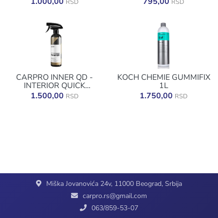
1.000,00
795,00
RSD
RSD
CARPRO INNER QD -
KOCH CHEMIE GUMMIFIX
INTERIOR QUICK
1L
DETAILER 500ML
1.500,00
1.750,00
RSD
RSD
Miška Jovanovića 24v, 11000 Beograd, Srbija
carpro.rs@gmail.com
063/859-53-07