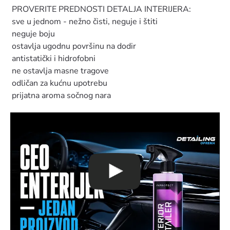
PROVERITE PREDNOSTI DETALJA INTERIJERA:
sve u jednom - nežno čisti, neguje i štiti
neguje boju
ostavlja ugodnu površinu na dodir
antistatički i hidrofobni
ne ostavlja masne tragove
odličan za kućnu upotrebu
prijatna aroma sočnog nara