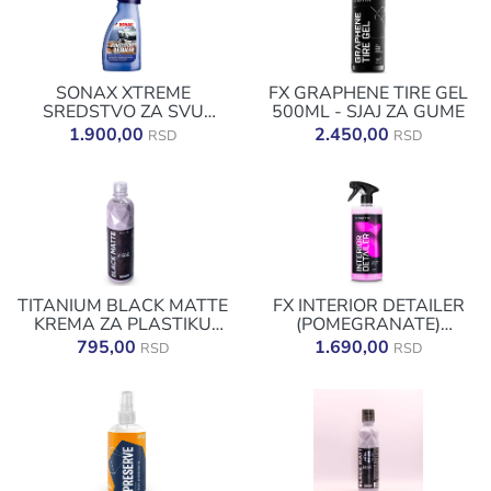
SONAX XTREME
FX GRAPHENE TIRE GEL
SREDSTVO ZA SVU
500ML - SJAJ ZA GUME
PLASTIKU 500ML
1.900,00
2.450,00
RSD
RSD
TITANIUM BLACK MATTE
FX INTERIOR DETAILER
KREMA ZA PLASTIKU
(POMEGRANATE)
500ML
1000ML
795,00
1.690,00
RSD
RSD