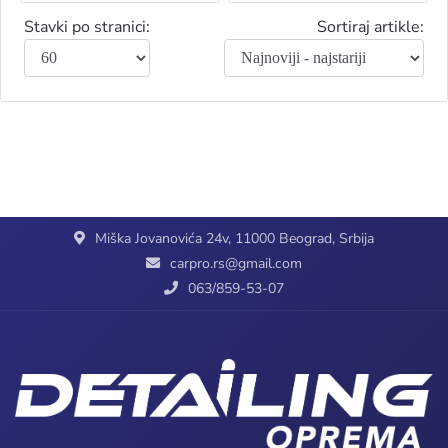
Stavki po stranici:
Sortiraj artikle:
Miška Jovanovića 24v, 11000 Beograd, Srbija
carpro.rs@gmail.com
063/859-53-07