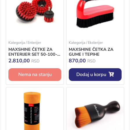
Kategorija / Enterijer
Kategorija / Eksterijer
MAXSHINE ČETKE ZA
MAXSHINE ČETKA ZA
ENTERIJER SET 50-100-
GUME I TEPIHE
130MM
2.810,00
870,00
RSD
RSD
Nema na stanju
Dodaj u korpu