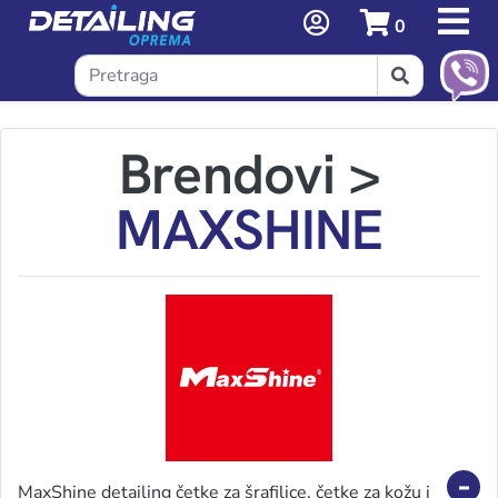
0
Brendovi
>
MAXSHINE
MaxShine detailing četke za šrafilice, četke za kožu i