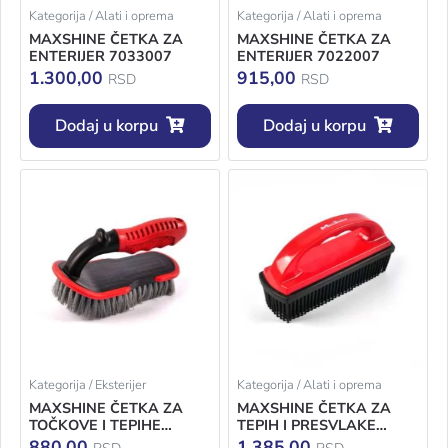
Kategorija / Alati i oprema
Kategorija / Alati i oprema
MAXSHINE ČETKA ZA
MAXSHINE ČETKA ZA
ENTERIJER 7033007
ENTERIJER 7022007
1.300,00
915,00
RSD
RSD
Dodaj u korpu
Dodaj u korpu
Kategorija / Eksterijer
Kategorija / Alati i oprema
MAXSHINE ČETKA ZA
MAXSHINE ČETKA ZA
TOČKOVE I TEPIHE
TEPIH I PRESVLAKE
7011014
7011023
880,00
1.385,00