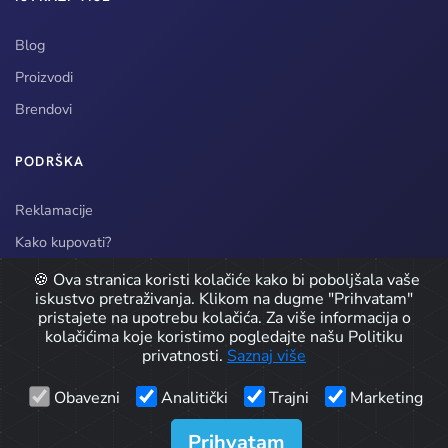
Blog
Proizvodi
Brendovi
PODRŠKA
Reklamacije
Kako kupovati?
Način dostave
🍪 Ova stranica koristi kolačiće kako bi poboljšala vaše
iskustvo pretraživanja. Klikom na dugme "Prihvatam"
pristajete na upotrebu kolačića. Za više informacija o
kolačićima koje koristimo pogledajte našu Politiku
© 2026 CarPro doo / Detailing Oprema. Sva prava zadržana.
privatnosti.
Saznaj više
Developed by
Obavezni
Analitički
Trajni
Marketing
Icons by
Icons8
Prihvatam