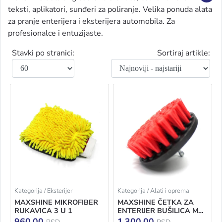
teksti, aplikatori, sunđeri za poliranje. Velika ponuda alata
za pranje enterijera i eksterijera automobila. Za
profesionalce i entuzijaste.
Stavki po stranici:
Sortiraj artikle:
Kategorija / Eksterijer
Kategorija / Alati i oprema
MAXSHINE MIKROFIBER
MAXSHINE ČETKA ZA
RUKAVICA 3 U 1
ENTERIJER BUŠILICA M8
100MM
960,00
1.300,00