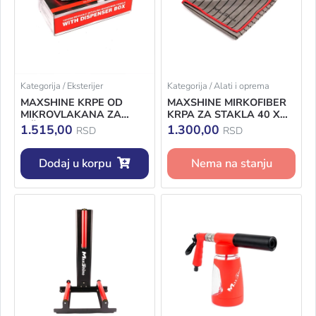
Kategorija / Eksterijer
Kategorija / Alati i oprema
MAXSHINE KRPE OD
MAXSHINE MIRKOFIBER
MIKROVLAKANA ZA
KRPA ZA STAKLA 40 X
VIŠEKRATNU UPOTREBU
40CM 3/1
1.515,00
1.300,00
RSD
RSD
22 X 22CM
Dodaj u korpu
Nema na stanju