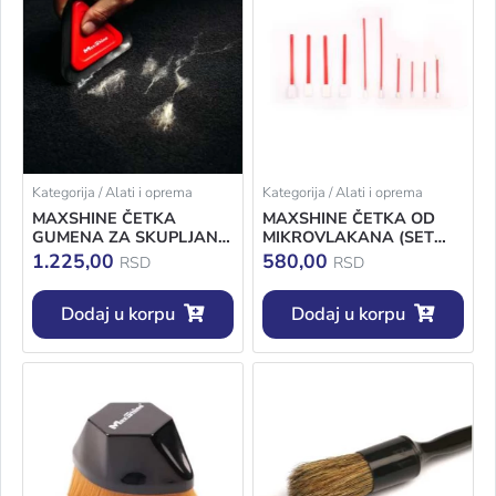
Kategorija / Alati i oprema
Kategorija / Alati i oprema
MAXSHINE ČETKA
MAXSHINE ČETKA OD
GUMENA ZA SKUPLJANJE
MIKROVLAKANA (SET
DLAKA 7011028
10KOM) 704613
1.225,00
580,00
RSD
RSD
Dodaj u korpu
Dodaj u korpu