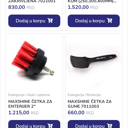
ZAKRIVLJENA 7021001
KOM (250,300,400MM)
704610
830,00
1.520,00
RSD
RSD
Dodaj u korpu
Dodaj u korpu
Kategorija / Alati i oprema
Kategorija / Eksterijer
MAXSHINE ČETKA ZA
MAXSHINE ČETKA ZA
ENTERIJER 2"
GUME 7011003
1.215,00
660,00
RSD
RSD
Dodaj u korpu
Dodaj u korpu