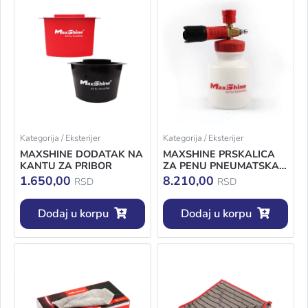
Kategorija / Eksterijer
Kategorija / Eksterijer
MAXSHINE DODATAK NA
MAXSHINE PRSKALICA
KANTU ZA PRIBOR
ZA PENU PNEUMATSKA
MASTER 1L
1.650,00
8.210,00
RSD
RSD
Dodaj u korpu
Dodaj u korpu