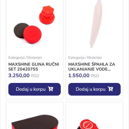
Kategorija / Eksterijer
Kategorija / Eksterijer
MAXSHINE GLINA RUČNI
MAXSHINE ŠPAHLA ZA
SET 2042075S
UKLANJANJE VODE
(BELA) 7011024
3.250,00
1.550,00
RSD
RSD
Dodaj u korpu
Dodaj u korpu