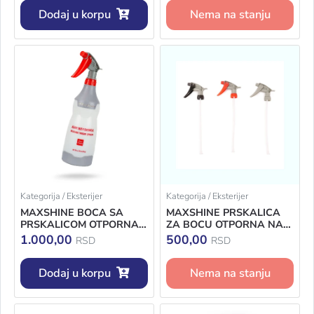
Dodaj u korpu
Nema na stanju
Kategorija / Eksterijer
Kategorija / Eksterijer
MAXSHINE BOCA SA
MAXSHINE PRSKALICA
PRSKALICOM OTPORNA
ZA BOCU OTPORNA NA
NA HEMIKALIJE 750ML
HEMIKALIJE
1.000,00
500,00
RSD
RSD
Dodaj u korpu
Nema na stanju