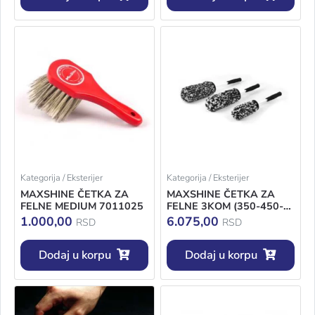
Kategorija / Eksterijer
Kategorija / Eksterijer
MAXSHINE ČETKA ZA
MAXSHINE ČETKA ZA
FELNE MEDIUM 7011025
FELNE 3KOM (350-450-
500MM) 704603
1.000,00
6.075,00
RSD
RSD
Dodaj u korpu
Dodaj u korpu