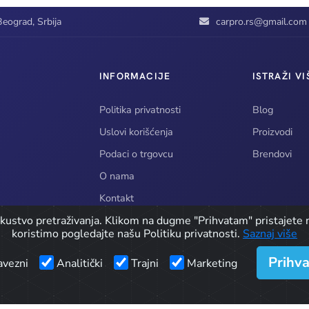
eograd, Srbija
carpro.rs@gmail.com
INFORMACIJE
ISTRAŽI VI
Politika privatnosti
Blog
Uslovi korišćenja
Proizvodi
Podaci o trgovcu
Brendovi
O nama
Kontakt
iskustvo pretraživanja. Klikom na dugme "Prihvatam" pristajete n
koristimo pogledajte našu Politiku privatnosti.
Saznaj više
Prihv
vezni
Analitički
Trajni
Marketing
© 2026 CarPro doo / Detailing Oprema. Sva prava zadržana.
Developed by