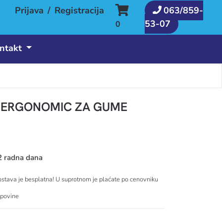
Prijava
/
Registracija
063/859-
53-07
0
ntakt
 ERGONOMIC ZA GUME
2 radna dana
tava je besplatna! U suprotnom je plaćate po cenovniku
upovine