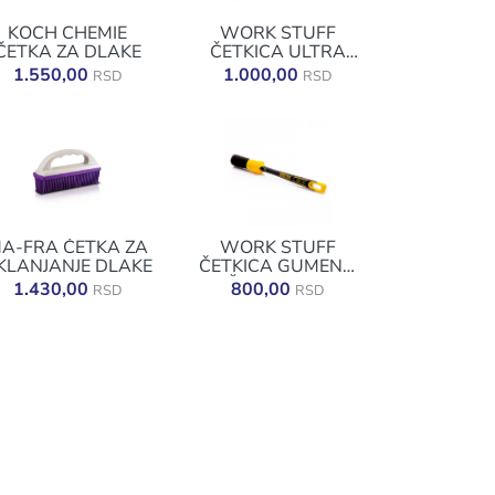
KOCH CHEMIE
WORK STUFF
ČETKA ZA DLAKE
ČETKICA ULTRA
GRIP CLASSIC 24MM
1.550,00
1.000,00
RSD
RSD
A-FRA ČETKA ZA
WORK STUFF
KLANJANJE DLAKE
ČETKICA GUMENA
DRŠKA BLACK 16
1.430,00
800,00
RSD
RSD
MM