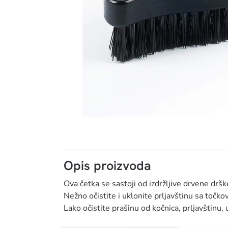
MAXSHI
Opis proizvoda
Ova četka se sastoji od izdržljive drvene drš
Nežno očistite i uklonite prljavštinu sa točko
Lako očistite prašinu od kočnica, prljavštinu, 