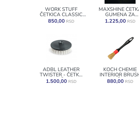
WORK STUFF
MAXSHINE ČETK
ČETKICA CLASSIC
GUMENA ZA
30MM
SKUPLJANJE DLA
850,00
1.225,00
RSD
RSD
7011028
ADBL LEATHER
KOCH CHEMIE
TWISTER - ČETKA
INTERIOR BRUS
ZA KOŽU NA
RED - ČETKICA
1.500,00
880,00
RSD
RSD
BUŠILICU 125 MM