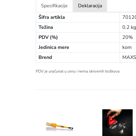
Specifikacije
Deklaracija
Šifra artikla
7012
Težina
0.2 kg
PDV (%)
20%
Jedinica mere
kom
Brend
MAXS
PDV je uračunat u cenu i nema skrivenih troškova