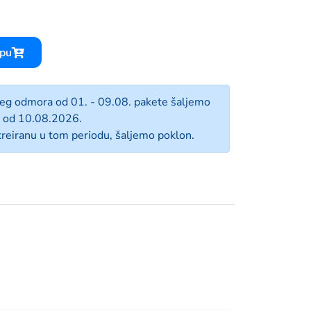
rpu
jeg odmora od 01. - 09.08. pakete šaljemo
od 10.08.2026.
reiranu u tom periodu, šaljemo poklon.