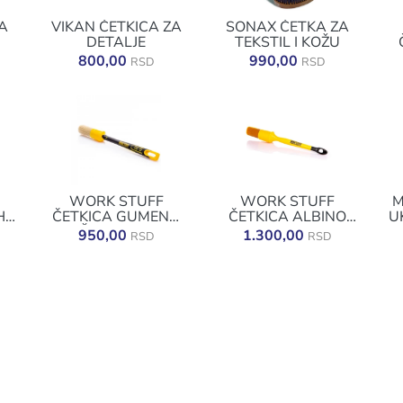
A
VIKAN ČETKICA ZA
SONAX ČETKA ZA
DETALJE
TEKSTIL I KOŽU
KA
800,00
990,00
RSD
RSD
WORK STUFF
WORK STUFF
M
H
ČETKICA GUMENA
ČETKICA ALBINO
U
DRŠKA CLASSIC
ORANGE 30MM
950,00
1.300,00
RSD
RSD
24MM