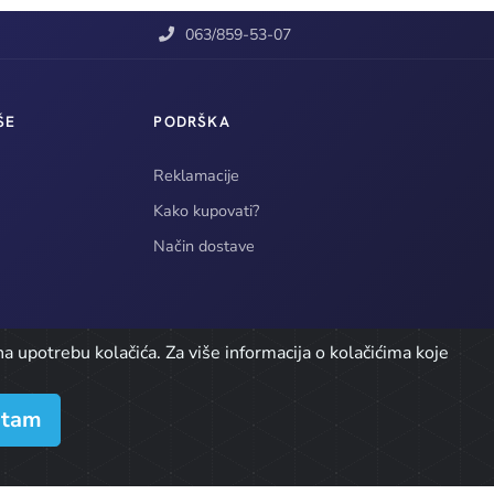
063/859-53-07
ŠE
PODRŠKA
Reklamacije
Kako kupovati?
Način dostave
a upotrebu kolačića. Za više informacija o kolačićima koje
atam