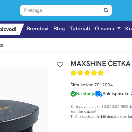
Brendovi
Blog
Tutoriali
O nama
Ko
oizvodi
ke
MAXSHINE ČETKA
 proizvodi
Šifra artikla: 7012004
Na stanju
Rok isporuke 
Za kupovinu preko 10.000,00 RSD dos
kurirske službe!
Trošak dostave će biti dodat u toku k