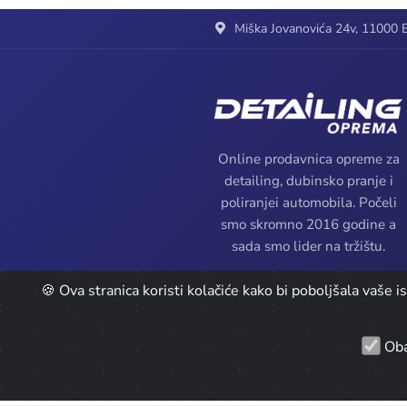
Miška Jovanovića 24v, 11000 B
Online prodavnica opreme za
detailing, dubinsko pranje i
poliranjei automobila. Počeli
smo skromno 2016 godine a
sada smo lider na tržištu.
🍪 Ova stranica koristi kolačiće kako bi poboljšala vaše 
Oba