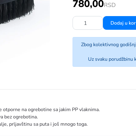
780,00
NE ČETKA ERGONOMIC ZA GUME
RSD
Dodaj u ko
Količina:
Zbog kolektivnog godišn
Uz svaku porudžbinu k
ke otporne na ogrebotine sa jakim PP vlaknima.
va bez ogrebotina.
ulje, prljavštinu sa puta i još mnogo toga.