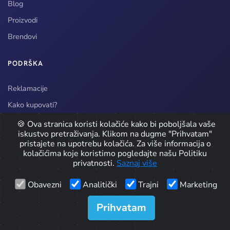
Blog
Proizvodi
Brendovi
PODRŠKA
Reklamacije
Kako kupovati?
Način dostave
🍪 Ova stranica koristi kolačiće kako bi poboljšala vaše
iskustvo pretraživanja. Klikom na dugme "Prihvatam"
pristajete na upotrebu kolačića. Za više informacija o
kolačićima koje koristimo pogledajte našu Politiku
© 2026 CarPro doo / Detailing Oprema. Sva prava zadržana.
privatnosti.
Saznaj više
Developed by
Obavezni
Analitički
Trajni
Marketing
Icons by
Icons8
Prihvatam