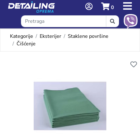
0
Kategorije
Eksterijer
Staklene površine
Čišćenje
Omiljeni proizvodi
KRPA ZA STAKLO 40X60