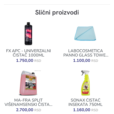
Slični proizvodi
FX APC - UNIVERZALNI
LABOCOSMETICA
ČISTAČ 1000ML
PANNO GLASS TOWEL
40X60
1.750,00
1.100,00
RSD
RSD
MA-FRA SPLIT
SONAX ČISTAČ
VIŠENAMSENSKI ČISTAČ
INSEKATA 750ML
STAKLA 4,5
2.700,00
1.160,00
RSD
RSD