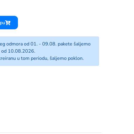
LABOCOSMETICA NITIDO 500ML
rpu
jeg odmora od 01. - 09.08. pakete šaljemo
od 10.08.2026.
reiranu u tom periodu, šaljemo poklon.