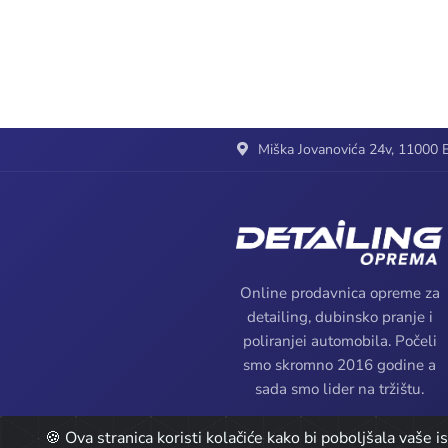
Miška Jovanovića 24v, 11000 B
Online prodavnica opreme za
detailing, dubinsko pranje i
poliranjei automobila. Počeli
smo skromno 2016 godine a
sada smo lider na tržištu.
🍪 Ova stranica koristi kolačiće kako bi poboljšala vaše 