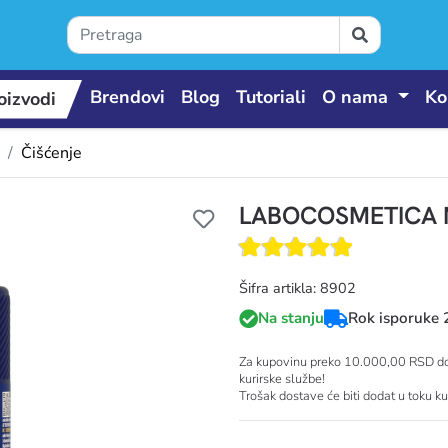
Brendovi
Blog
Tutoriali
O nama
Ko
oizvodi
Čišćenje
LABOCOSMETICA 
 proizvodi
Šifra artikla: 8902
Na stanju
Rok isporuke 
Za kupovinu preko 10.000,00 RSD dos
kurirske službe!
Trošak dostave će biti dodat u toku k