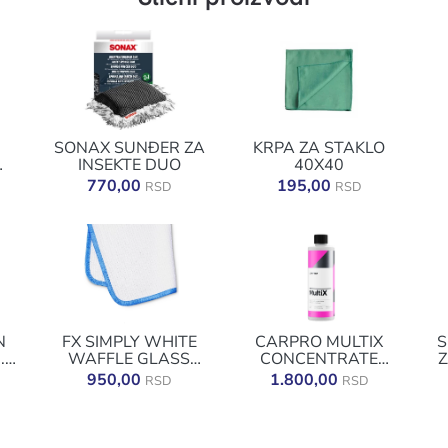
SONAX SUNĐER ZA
KRPA ZA STAKLO
INSEKTE DUO
40X40
L
770,00
195,00
RSD
RSD
N
FX SIMPLY WHITE
CARPRO MULTIX
S
.5
WAFFLE GLASS
CONCENTRATE
Z
40X40 - KRPA ZA
500ML
950,00
1.800,00
RSD
RSD
STAKLO