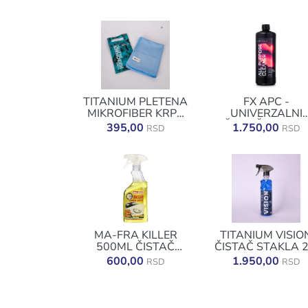
TITANIUM PLETENA
FX APC -
MIKROFIBER KRPA
UNIVERZALNI
ZA STAKLO 1KOM
ČISTAČ 1000M
395,00
1.750,00
RSD
RSD
MA-FRA KILLER
TITANIUM VISIO
500ML ČISTAČ
ČISTAČ STAKLA 2
INSEKATA
L
600,00
1.950,00
RSD
RSD