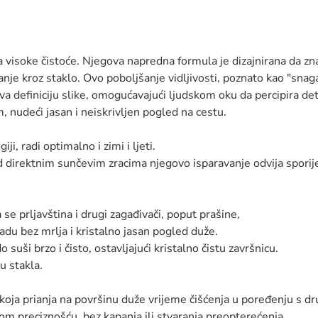
la visoke čistoće. Njegova napredna formula je dizajnirana da z
nje kroz staklo. Ovo poboljšanje vidljivosti, poznato kao "snaga
a definiciju slike, omogućavajući ljudskom oku da percipira de
m, nudeći jasan i neiskrivljen pogled na cestu.
ji, radi optimalno i zimi i ljeti.
 direktnim sunčevim zracima njegovo isparavanje odvija sporij
e prljavština i drugi zagađivači, poput prašine,
adu bez mrlja i kristalno jasan pogled duže.
o suši brzo i čisto, ostavljajući kristalno čistu završnicu.
u stakla.
 koja prianja na površinu duže vrijeme čišćenja u poređenju s d
ćom preciznošću, bez kapanja ili stvaranja preopterećenja.