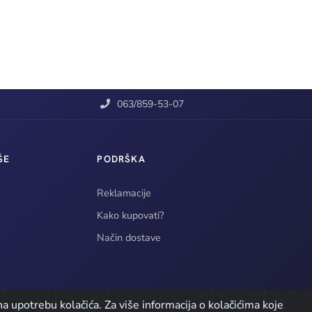
063/859-53-07
ŠE
PODRŠKA
Reklamacije
Kako kupovati?
Način dostave
a upotrebu kolačića. Za više informacija o kolačićima koje