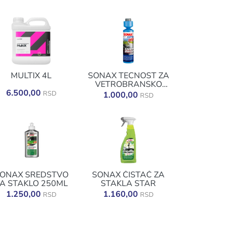
MULTIX 4L
SONAX TECNOST ZA
VETROBRANSKO
6.500,00
STAKLO 250ML
RSD
1.000,00
RSD
1:100 KONCENTRAT
ONAX SREDSTVO
SONAX ČISTAČ ZA
A STAKLO 250ML
STAKLA STAR
1.250,00
1.160,00
RSD
RSD