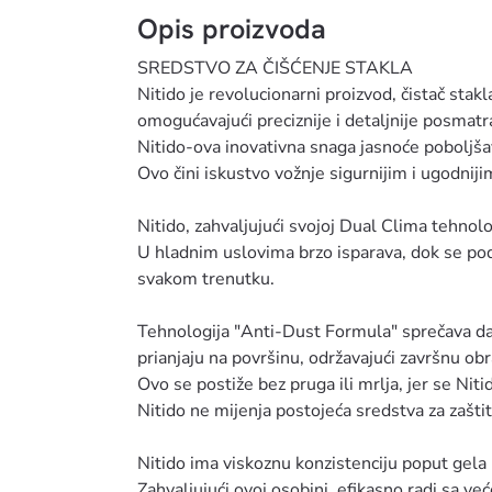
Opis proizvoda
SREDSTVO ZA ČIŠĆENJE STAKLA
Nitido je revolucionarni proizvod, čistač stak
omogućavajući preciznije i detaljnije posmatra
Nitido-ova inovativna snaga jasnoće poboljšav
Ovo čini iskustvo vožnje sigurnijim i ugodniji
Nitido, zahvaljujući svojoj Dual Clima tehnologi
U hladnim uslovima brzo isparava, dok se pod
svakom trenutku.
Tehnologija "Anti-Dust Formula" sprečava da s
prianjaju na površinu, održavajući završnu obr
Ovo se postiže bez pruga ili mrlja, jer se Nitid
Nitido ne mijenja postojeća sredstva za zaštit
Nitido ima viskoznu konzistenciju poput gela
Zahvaljujući ovoj osobini, efikasno radi sa ve