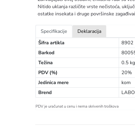
Nitido uklanja različite vrste nečistoća, uklju
ostatke insekata i druge površinske zagađivač
Specifikacije
Deklaracija
Šifra artikla
8902
Barkod
8005
Težina
0.5 kg
PDV (%)
20%
Jedinica mere
kom
Brend
LABO
PDV je uračunat u cenu i nema skrivenih troškova