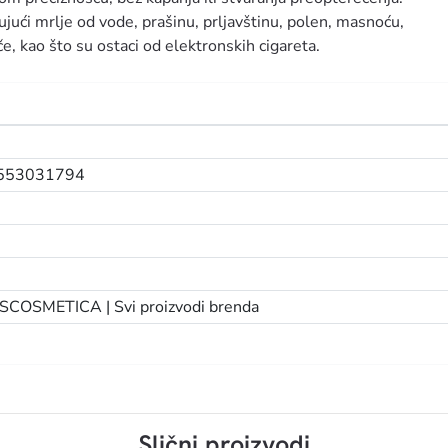
čujući mrlje od vode, prašinu, prljavštinu, polen, masnoću,
e, kao što su ostaci od elektronskih cigareta.
553031794
SCOSMETICA |
Svi proizvodi brenda
Slični proizvodi