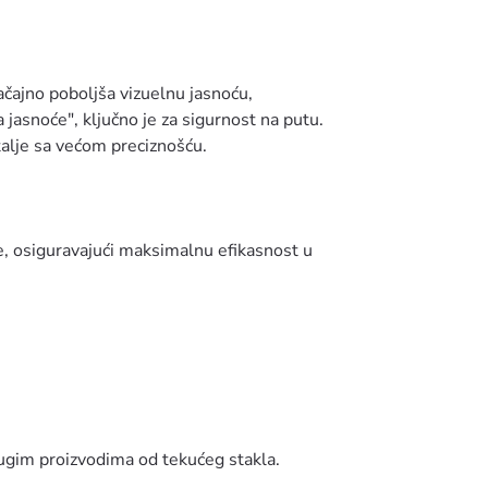
načajno poboljša vizuelnu jasnoću,
 jasnoće", ključno je za sigurnost na putu.
talje sa većom preciznošću.
e, osiguravajući maksimalnu efikasnost u
rugim proizvodima od tekućeg stakla.