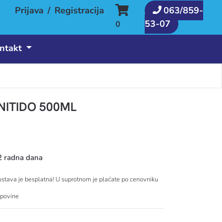
Prijava
/
Registracija
063/859-
53-07
0
ntakt
NITIDO 500ML
2 radna dana
tava je besplatna! U suprotnom je plaćate po cenovniku
upovine