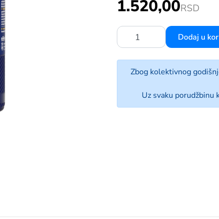
1.520,00
SMETICA NITIDO 500ML
RSD
Dodaj u ko
Količina:
Zbog kolektivnog godišn
Uz svaku porudžbinu k