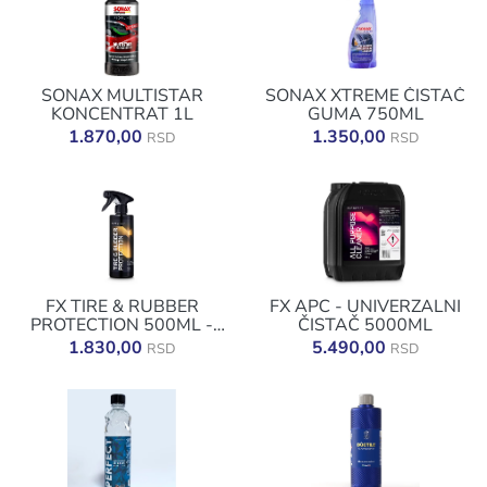
SONAX MULTISTAR
SONAX XTREME ČISTAČ
KONCENTRAT 1L
GUMA 750ML
1.870,00
1.350,00
RSD
RSD
FX TIRE & RUBBER
FX APC - UNIVERZALNI
PROTECTION 500ML -
ČISTAČ 5000ML
SJAJ ZA GUME
1.830,00
5.490,00
RSD
RSD