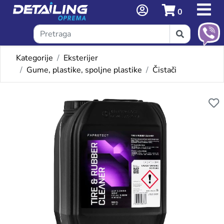
0
Kategorije
Eksterijer
Gume, plastike, spoljne plastike
Čistači
Omiljeni proizvodi
FX TIRE AND RUBBER CLEANE