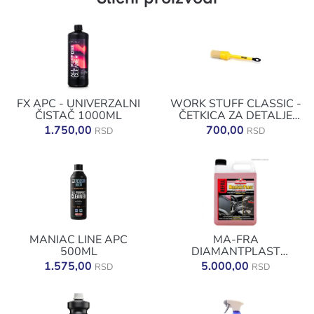
FX APC - UNIVERZALNI
WORK STUFF CLASSIC -
ČISTAČ 1000ML
ČETKICA ZA DETALJE
24MM
1.750,00
700,00
RSD
RSD
MANIAC LINE APC
MA-FRA
500ML
DIAMANTPLAST
DRESSING PRO 4500ML
1.575,00
5.000,00
RSD
RSD