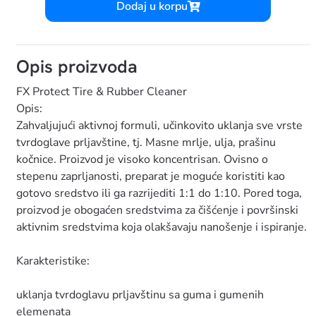
Dodaj u korpu
Opis proizvoda
FX Protect Tire & Rubber Cleaner
Opis:
Zahvaljujući aktivnoj formuli, učinkovito uklanja sve vrste
tvrdoglave prljavštine, tj. Masne mrlje, ulja, prašinu
kočnice. Proizvod je visoko koncentrisan. Ovisno o
stepenu zaprljanosti, preparat je moguće koristiti kao
gotovo sredstvo ili ga razrijediti 1:1 do 1:10. Pored toga,
proizvod je obogaćen sredstvima za čišćenje i površinski
aktivnim sredstvima koja olakšavaju nanošenje i ispiranje.
Karakteristike:
uklanja tvrdoglavu prljavštinu sa guma i gumenih
elemenata