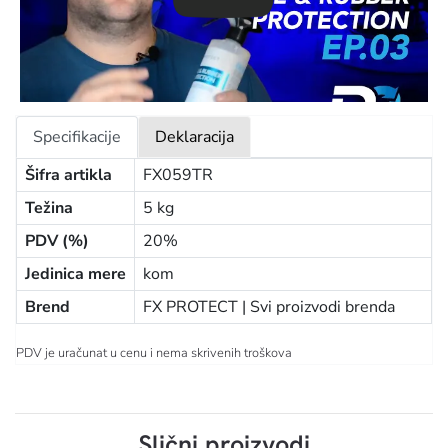
Specifikacije
Deklaracija
Šifra artikla
FX059TR
Težina
5 kg
PDV (%)
20%
Jedinica mere
kom
Brend
FX PROTECT |
Svi proizvodi brenda
PDV je uračunat u cenu i nema skrivenih troškova
Slični proizvodi