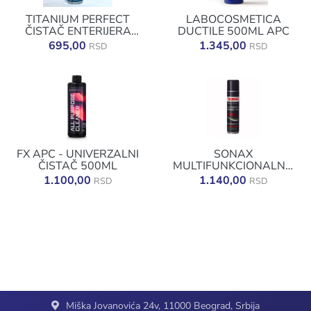
TITANIUM PERFECT
LABOCOSMETICA
ČISTAČ ENTERIJERA
DUCTILE 500ML APC
500ML
695,00
1.345,00
RSD
RSD
FX APC - UNIVERZALNI
SONAX
ČISTAČ 500ML
MULTIFUNKCIONALNA
PENA 400ML
1.100,00
1.140,00
RSD
RSD
Miška Jovanovića 24v, 11000 Beograd, Srbija