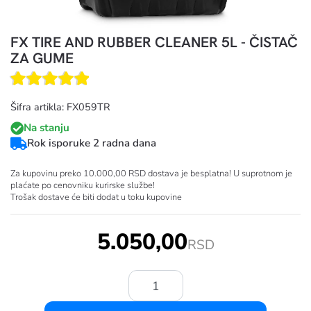
FX TIRE AND RUBBER CLEANER 5L - ČISTAČ
ZA GUME
Šifra artikla: FX059TR
Na stanju
Rok isporuke 2 radna dana
Za kupovinu preko 10.000,00 RSD dostava je besplatna! U suprotnom je
plaćate po cenovniku kurirske službe!
Trošak dostave će biti dodat u toku kupovine
5.050,00
RSD
Količina: