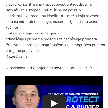
visoko koncentrisana - sposobnost prilagođavanja
razblaživanja stepenu prljavštine na površini
sadrži pažljivo razvijenu kiselinsku smešu koja savršeno
uklanja mineralne naslage, masne mrlje, ulja i prašinu
kočnice
olakšava pranje i sušenje guma
odmašćuje i priprema podlogu za nanošenje premaza
Proizvod se prodaje raspršivačem koji omogućava preciznu
primjenu proizvoda.
Razređivanje:
U zavisnosti od zaprljanosti površine od 1 do 1:10