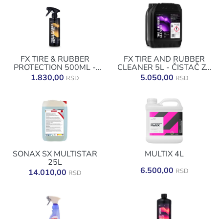
FX TIRE & RUBBER
FX TIRE AND RUBBER
PROTECTION 500ML -
CLEANER 5L - ČISTAČ ZA
SJAJ ZA GUME
GUME
1.830,00
5.050,00
RSD
RSD
SONAX SX MULTISTAR
MULTIX 4L
25L
6.500,00
RSD
14.010,00
RSD