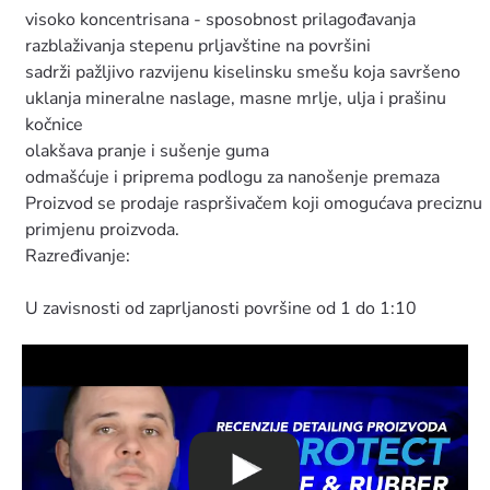
visoko koncentrisana - sposobnost prilagođavanja
razblaživanja stepenu prljavštine na površini
sadrži pažljivo razvijenu kiselinsku smešu koja savršeno
uklanja mineralne naslage, masne mrlje, ulja i prašinu
kočnice
olakšava pranje i sušenje guma
odmašćuje i priprema podlogu za nanošenje premaza
Proizvod se prodaje raspršivačem koji omogućava preciznu
primjenu proizvoda.
Razređivanje:
U zavisnosti od zaprljanosti površine od 1 do 1:10