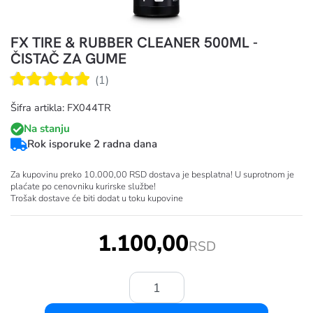
FX TIRE & RUBBER CLEANER 500ML -
ČISTAČ ZA GUME
(1)
Šifra artikla: FX044TR
Na stanju
Rok isporuke 2 radna dana
Za kupovinu preko 10.000,00 RSD dostava je besplatna! U suprotnom je
plaćate po cenovniku kurirske službe!
Trošak dostave će biti dodat u toku kupovine
1.100,00
RSD
Količina: