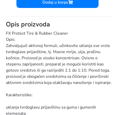
Dodaj u korpu
Opis proizvoda
FX Protect Tire & Rubber Cleaner
Opis:
Zahvaljujući aktivnoj formuli, učinkovito uklanja sve vrste
tvrdoglave prljavštine, tj. Masne mrlje, ulja, prašinu
kočnice. Proizvod je visoko koncentrisan. Ovisno o
stepenu zaprljanosti, preparat je moguće koristiti kao
gotovo sredstvo ili ga razrijediti 1:1 do 1:10. Pored toga,
proizvod je obogaćen sredstvima za čišćenje i površinski
aktivnim sredstvima koja olakšavaju nanošenje i ispiranje.
Karakteristike:
uklanja tvrdoglavu prljavštinu sa guma i gumenih
elemenata