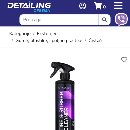
0
Kategorije
Eksterijer
Gume, plastike, spoljne plastike
Čistači
Omiljeni proizvodi
FX TIRE & RUBBER CLEANER 