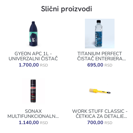
Slični proizvodi
GYEON APC 1L -
TITANIUM PERFECT
UNIVERZALNI ČISTAČ
ČISTAČ ENTERIJERA
500ML
1.700,00
695,00
RSD
RSD
SONAX
WORK STUFF CLASSIC -
MULTIFUNKCIONALNA
ČETKICA ZA DETALJE
PENA 400ML
24MM
1.140,00
700,00
RSD
RSD