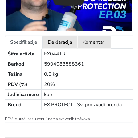
Specifikacije
Deklaracija
Komentari
Šifra artikla
FX044TR
Barkod
5904083588361
Težina
0.5 kg
PDV (%)
20%
Jedinica mere
kom
Brend
FX PROTECT |
Svi proizvodi brenda
PDV je uračunat u cenu i nema skrivenih troškova