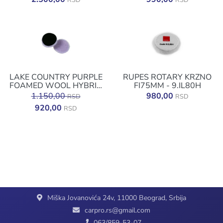
RSD
RSD
LAKE COUNTRY PURPLE
RUPES ROTARY KRZNO
FOAMED WOOL HYBRID
FI75MM - 9.IL80H
19 MM F 75MM
1.150,00
980,00
RSD
RSD
920,00
RSD
Miška Jovanovića 24v, 11000 Beograd, Srbija
carpro.rs@gmail.com
063/859-53-07