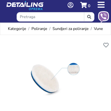
0
Kategorije
Poliranje
Sundjeri za poliranje
Vune
Omiljeni proizvodi
SHINE MATE KRZNO ZA POLI