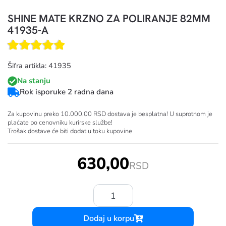
SHINE MATE KRZNO ZA POLIRANJE 82MM
41935-A
Šifra artikla: 41935
Na stanju
Rok isporuke 2 radna dana
Za kupovinu preko 10.000,00 RSD dostava je besplatna! U suprotnom je
plaćate po cenovniku kurirske službe!
Trošak dostave će biti dodat u toku kupovine
630,00
RSD
Količina:
Dodaj u korpu