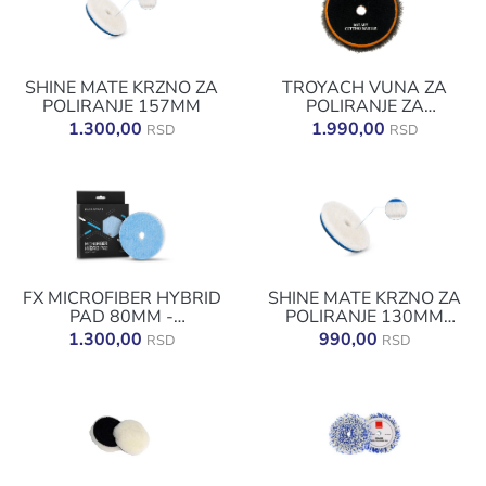
SHINE MATE KRZNO ZA
TROYACH VUNA ZA
POLIRANJE 157MM
POLIRANJE ZA
ROTACIONU 150/160
1.300,00
1.990,00
RSD
RSD
MM
FX MICROFIBER HYBRID
SHINE MATE KRZNO ZA
PAD 80MM -
POLIRANJE 130MM
MIKROFIBER ZA
41955-A
1.300,00
990,00
RSD
RSD
POLIRANJE