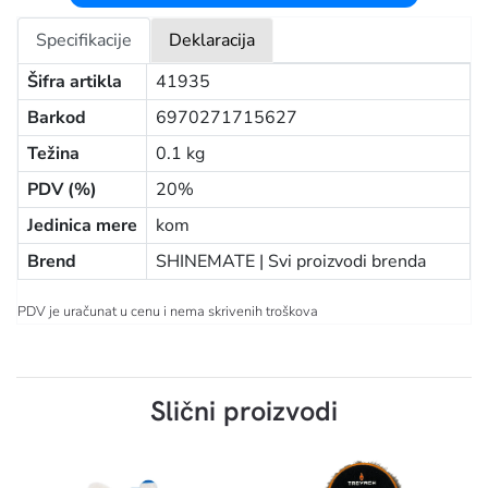
Specifikacije
Deklaracija
Šifra artikla
41935
Barkod
6970271715627
Težina
0.1 kg
PDV (%)
20%
Jedinica mere
kom
Brend
SHINEMATE |
Svi proizvodi brenda
PDV je uračunat u cenu i nema skrivenih troškova
Slični proizvodi