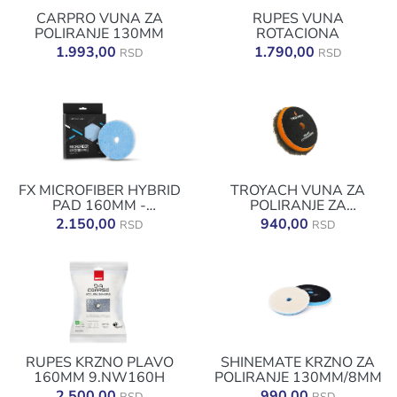
CARPRO VUNA ZA
RUPES VUNA
POLIRANJE 130MM
ROTACIONA
1.993,00
1.790,00
RSD
RSD
FX MICROFIBER HYBRID
TROYACH VUNA ZA
PAD 160MM -
POLIRANJE ZA
MIKROFIBER ZA
ROTACIONU 80/90 MM
2.150,00
940,00
RSD
RSD
POLIRANJE
RUPES KRZNO PLAVO
SHINEMATE KRZNO ZA
160MM 9.NW160H
POLIRANJE 130MM/8MM
2.500,00
990,00