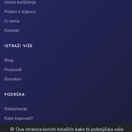
Uslovi korišćenja
Podaci o trgovcu
O nama
Kontakt
ISTRAŽI VIŠE
Blog
Proizvodi
Brendovi
PODRŠKA
Reklamacije
Kako kupovati?
Način dostave
🍪 Ova stranica koristi kolačiće kako bi poboljšala vaše