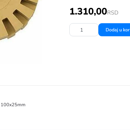
MATE DISK ZA SKIDANJE LEPKA 100MM NAREZANI 32240
1.310,00
RSD
Dodaj u ko
Količina:
ija 100x25mm