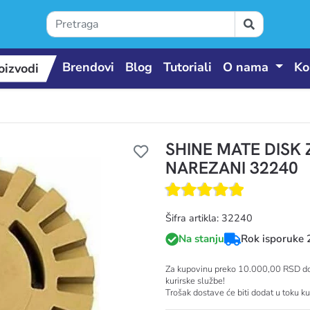
Brendovi
Blog
Tutoriali
O nama
Ko
oizvodi
SHINE MATE DISK
 proizvodi
NAREZANI 32240
Šifra artikla: 32240
Na stanju
Rok isporuke 
Za kupovinu preko 10.000,00 RSD dos
kurirske službe!
Trošak dostave će biti dodat u toku k