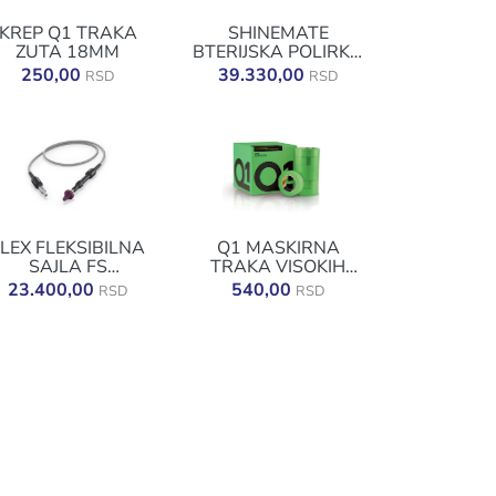
KREP Q1 TRAKA
SHINEMATE
ZUTA 18MM
BTERIJSKA POLIRKA
EB212 KITT
250,00
39.330,00
RSD
RSD
LEX FLEKSIBILNA
Q1 MASKIRNA
SAJLA FS
TRAKA VISOKIH
140,DODATAK ZA
PERFORMANSI 50M
23.400,00
540,00
RSD
RSD
PXE80
ZELENA 48MM