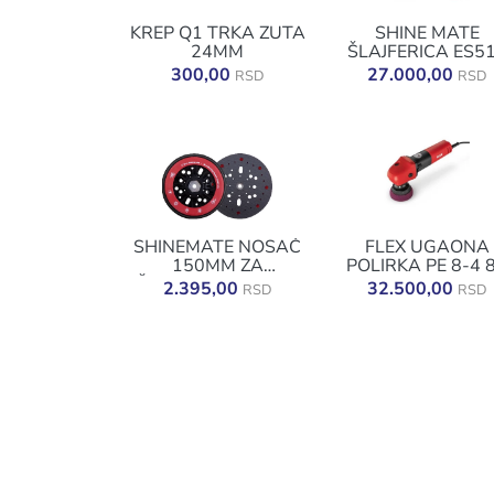
KREP Q1 TRKA ZUTA
SHINE MATE
24MM
ŠLAJFERICA ES5
150MM/5MM
300,00
27.000,00
RSD
RSD
SHINEMATE NOSAČ
FLEX UGAONA
150MM ZA
POLIRKA PE 8-4 
ŠLAJFARICU ES516
2.395,00
32.500,00
RSD
RSD