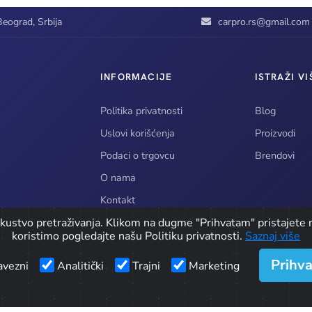
eograd, Srbija
carpro.rs@gmail.com
INFORMACIJE
ISTRAŽI VI
Politika privatnosti
Blog
Uslovi korišćenja
Proizvodi
Podaci o trgovcu
Brendovi
O nama
Kontakt
iskustvo pretraživanja. Klikom na dugme "Prihvatam" pristajete n
koristimo pogledajte našu Politiku privatnosti.
Saznaj više
Prihv
vezni
Analitički
Trajni
Marketing
© 2026 CarPro doo / Detailing Oprema. Sva prava zadržana.
Developed by