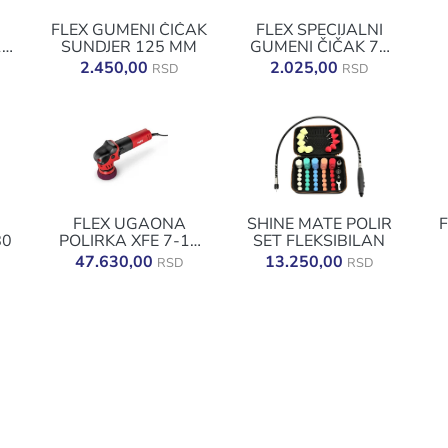
FLEX GUMENI ČIČAK
FLEX SPECIJALNI
16
SUNDJER 125 MM
GUMENI ČIČAK 75
MM
2.450,00
2.025,00
RSD
RSD
FLEX UGAONA
SHINE MATE POLIR
F
80
POLIRKA XFE 7-12
SET FLEKSIBILAN
80 ORBITALNA
47.630,00
13.250,00
RSD
RSD