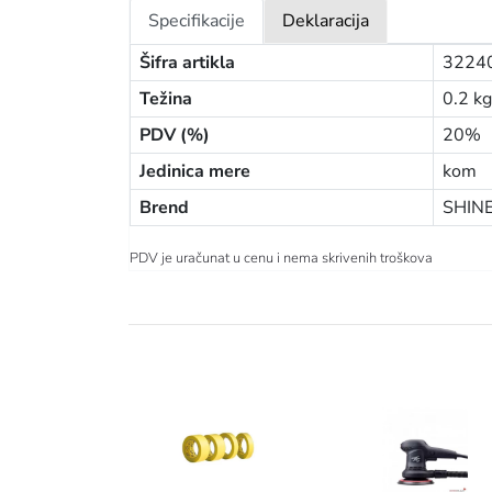
Specifikacije
Deklaracija
Šifra artikla
3224
Težina
0.2 kg
PDV (%)
20%
Jedinica mere
kom
Brend
SHIN
PDV je uračunat u cenu i nema skrivenih troškova