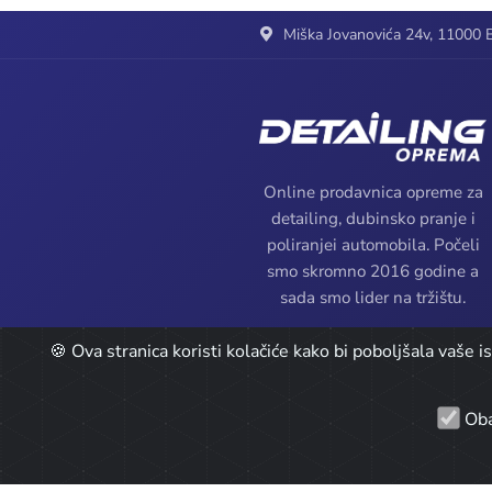
Miška Jovanovića 24v, 11000 B
Online prodavnica opreme za
detailing, dubinsko pranje i
poliranjei automobila. Počeli
smo skromno 2016 godine a
sada smo lider na tržištu.
🍪 Ova stranica koristi kolačiće kako bi poboljšala vaše 
Oba