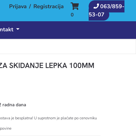
Prijava
/
Registracija
063/859-
53-07
0
ntakt
 ZA SKIDANJE LEPKA 100MM
2 radna dana
tava je besplatna! U suprotnom je plaćate po cenovniku
upovine