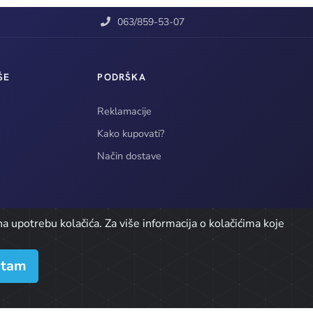
063/859-53-07
ŠE
PODRŠKA
Reklamacije
Kako kupovati?
Način dostave
a upotrebu kolačića. Za više informacija o kolačićima koje
atam