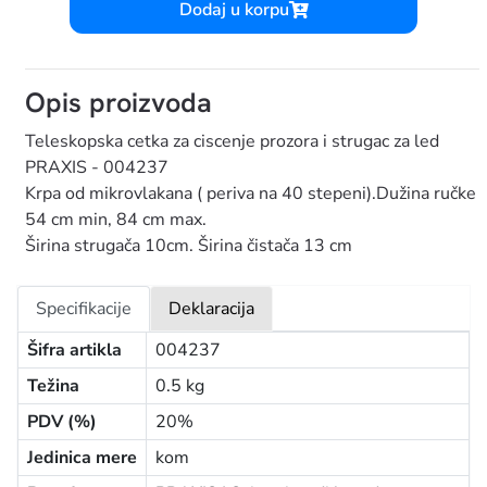
Dodaj u korpu
Opis proizvoda
Teleskopska cetka za ciscenje prozora i strugac za led
PRAXIS - 004237
Krpa od mikrovlakana ( periva na 40 stepeni).Dužina ručke
54 cm min, 84 cm max.
Širina strugača 10cm. Širina čistača 13 cm
Specifikacije
Deklaracija
Šifra artikla
004237
Težina
0.5 kg
PDV (%)
20%
Jedinica mere
kom