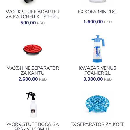
WORK STUFF ADAPTER
FX KOFA MINI 16L
ZA KARCHER K-TYPE ZA
LANCE FOAM
1.600,00
RSD
500,00
RSD
MAXSHINE SEPARATOR
KWAZAR VENUS
ZA KANTU
FOAMER 2L
2.600,00
3.300,00
RSD
RSD
WORK STUFF BOCA SA
FX SEPARATOR ZA KOFE
PRSKALICOM 1L