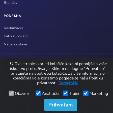
Brendovi
PODRŠKA
Reklamacije
Kako kupovati?
Način dostave
© 2026 CarPro doo / Detailing Oprema. Sva prava zadržana.
🍪 Ova stranica koristi kolačiće kako bi poboljšala vaše
iskustvo pretraživanja. Klikom na dugme "Prihvatam"
Developed by
pristajete na upotrebu kolačića. Za više informacija o
kolačićima koje koristimo pogledajte našu Politiku
Icons by
Icons8
privatnosti.
Saznaj više
Obavezni
Analitički
Trajni
Marketing
Prihvatam