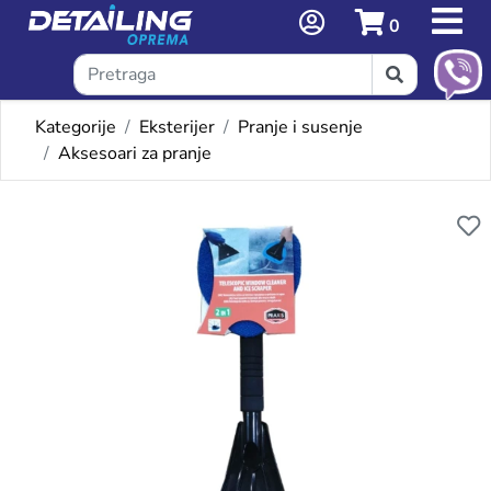
0
Kategorije
Eksterijer
Pranje i susenje
Aksesoari za pranje
Omiljeni proizvodi
PRAXIS TELESKOPSKA CETKA