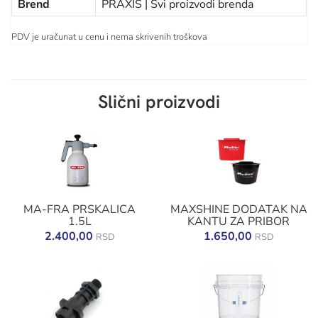
Brend
PRAXIS |
Svi proizvodi brenda
PDV je uračunat u cenu i nema skrivenih troškova
Slični proizvodi
MA-FRA PRSKALICA
MAXSHINE DODATAK NA
1.5L
KANTU ZA PRIBOR
2.400,00
1.650,00
RSD
RSD