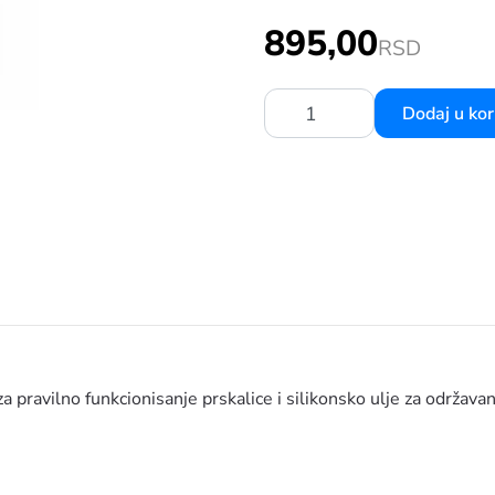
 VENUS HD ACIDLINE DIHTUNG GUMICA
895,00
RSD
Dodaj u ko
Količina:
 pravilno funkcionisanje prskalice i silikonsko ulje za održavan