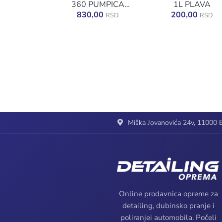
360 PUMPICA
1L PLAVA
ZELENA
830,00
200,00
RSD
RSD
Miška Jovanovića 24v, 11000 B
Online prodavnica opreme za
detailing, dubinsko pranje i
poliranjei automobila. Počeli