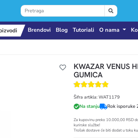
Brendovi
Blog
Tutoriali
O nama
Ko
oizvodi
KWAZAR VENUS HD
 proizvodi
GUMICA
Šifra artikla: WAT1179
Na stanju
Rok isporuke 
Za kupovinu preko 10.000,00 RSD dos
kurirske službe!
Trošak dostave će biti dodat u toku k