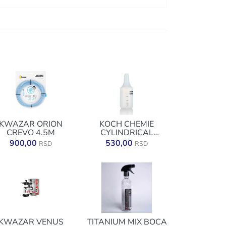
KWAZAR ORION
KOCH CHEMIE
CREVO 4.5M
CYLINDRICAL
BOTTLE 1L
900,00
530,00
RSD
RSD
KWAZAR VENUS
TITANIUM MIX BOCA