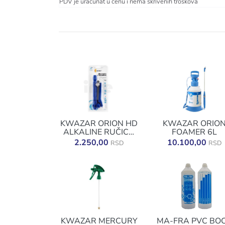
PDV je uračunat u cenu i nema skrivenih troškova
KWAZAR ORION HD
KWAZAR ORIO
ALKALINE RUČICA
FOAMER 6L
SA MANOMETROM
2.250,00
10.100,00
RSD
RSD
KWAZAR MERCURY
MA-FRA PVC BO