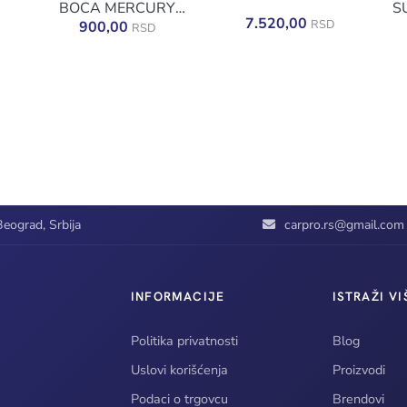
BOCA MERCURY
S
SUPER HD
7.520,00
RSD
900,00
RSD
ALKALINE 0.5L
eograd, Srbija
carpro.rs@gmail.com
INFORMACIJE
ISTRAŽI VI
Politika privatnosti
Blog
Uslovi korišćenja
Proizvodi
Podaci o trgovcu
Brendovi