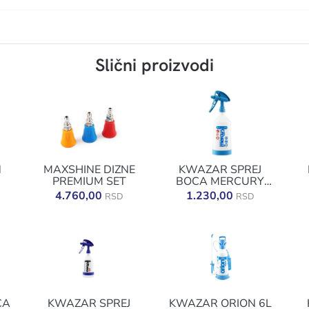
Slični proizvodi
N
MAXSHINE DIZNE
KWAZAR SPREJ
PREMIUM SET
BOCA MERCURY
SUPER PRO+ 360 1L
4.760,00
1.230,00
RSD
RSD
PLAVA
CA
KWAZAR SPREJ
KWAZAR ORION 6L