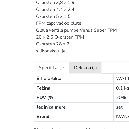
O-prsten 3,8 x 1,9
O-prsten 4.4 x 2.4
O-prsten 5 x 1,5
FPM zaptivač od plute
Glava ventila pumpe Venus Super FPM
20 x 2,5 O-prsten FPM
O-prsten 28 x 2
silikonsko ulje
Specifikacije
Deklaracija
Šifra artikla
WAT1
Težina
0.1 kg
PDV (%)
20%
Jedinica mere
set
Brend
KWAZ