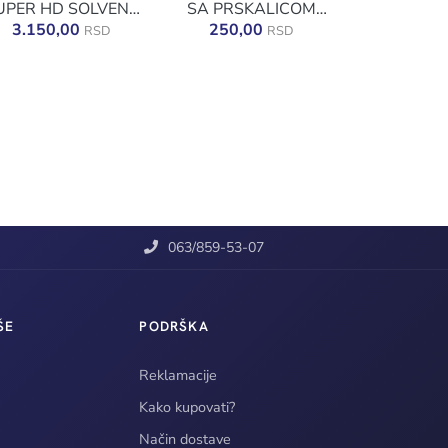
UPER HD SOLVENT
SA PRSKALICOM
1.5L
500ML
3.150,00
250,00
RSD
RSD
063/859-53-07
ŠE
PODRŠKA
Reklamacije
Kako kupovati?
Način dostave