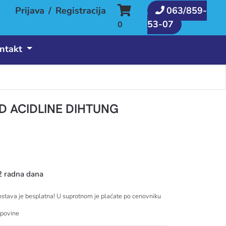
Prijava
/
Registracija
063/859-
53-07
0
ntakt
 ACIDLINE DIHTUNG
2 radna dana
tava je besplatna! U suprotnom je plaćate po cenovniku
upovine