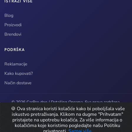
ISTRAŽI VIŠE
Blog
Proizvodi
Brendovi
PODRŠKA
Reklamacije
Kako kupovati?
Način dostave
© 2026 CarPro doo / Detailing Oprema. Sva prava zadržana.
🍪 Ova stranica koristi kolačiće kako bi poboljšala vaše
Developed by
iskustvo pretraživanja. Klikom na dugme "Prihvatam"
pristajete na upotrebu kolačića. Za više informacija o
Icons by
Icons8
kolačićima koje koristimo pogledajte našu Politiku
privatnosti.
Saznaj više