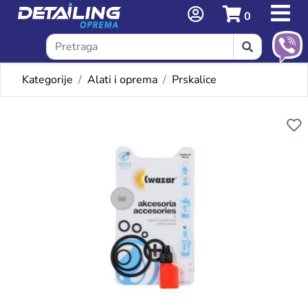
0
Kategorije
Alati i oprema
Prskalice
Omiljeni proizvodi
KWAZAR ORION HD ALKALNI