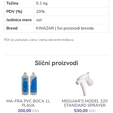
Težina
0.1 kg
PDV (%)
20%
Jedinica mere
set
Brend
KWAZAR |
Svi proizvodi brenda
PDV je uračunat u cenu i nema skrivenih troškova
Slični proizvodi
MA-FRA PVC BOCA 1L
MEGUIAR’S MODEL 320
PLAVA
STANDARD SPRAYER
200,00
530,00
RSD
RSD