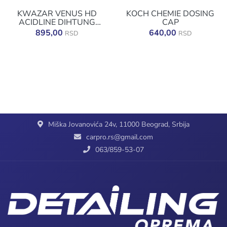
KWAZAR VENUS HD
KOCH CHEMIE DOSING
ACIDLINE DIHTUNG
CAP
GUMICA
895,00
640,00
RSD
RSD
Miška Jovanovića 24v, 11000 Beograd, Srbija
carpro.rs@gmail.com
063/859-53-07