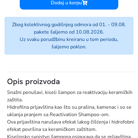
Dodaj u korpu
Zbog kolektivnog godišnjeg odmora od 01. - 09.08.
pakete šaljemo od 10.08.2026.
Uz svaku porudžbinu kreiranu u tom periodu,
šaljemo poklon.
Opis proizvoda
Snažni penušavi, kiseli šampon za reaktivaciju keramičkih
zaštita.
Hidrofilna prljavština kao što su prašina, kamenac i so se
uklanja pranjem sa Reactivation Shampoo-om.
Ova prljavština narušava efekat lakog čišćenja i hidrofobni
efekat površina sa keramičkom zaštitom.
Kiselinsko svojstvo šampona osigurava da se prljavština