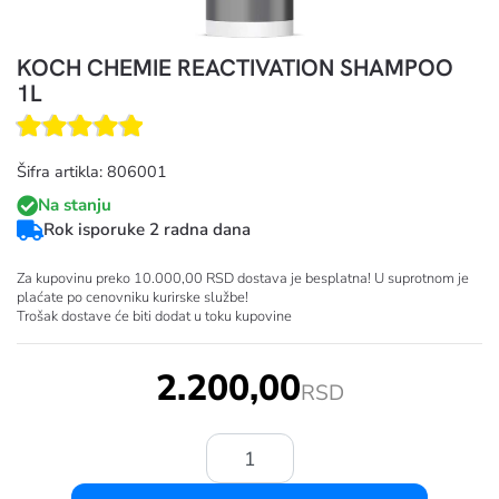
KOCH CHEMIE REACTIVATION SHAMPOO
1L
Šifra artikla: 806001
Na stanju
Rok isporuke 2 radna dana
Za kupovinu preko 10.000,00 RSD dostava je besplatna! U suprotnom je
plaćate po cenovniku kurirske službe!
Trošak dostave će biti dodat u toku kupovine
2.200,00
RSD
Količina: