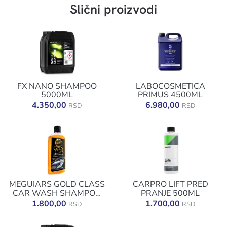
Slični proizvodi
FX NANO SHAMPOO
LABOCOSMETICA
5000ML
PRIMUS 4500ML
4.350,00
6.980,00
RSD
RSD
MEGUIARS GOLD CLASS
CARPRO LIFT PRED
CAR WASH SHAMPOO
PRANJE 500ML
CONDITIONER
1.800,00
1.700,00
RSD
RSD