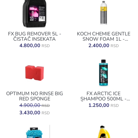
FX BUG REMOVER 5L -
KOCH CHEMIE GENTLE
ČISTAČ INSEKATA
SNOW FOAM 1L -
AKTIVNA PENA
4.800,00
2.400,00
RSD
RSD
OPTIMUM NO RINSE BIG
FX ARCTIC ICE
RED SPONGE
SHAMPOO 500ML -
ŠAMPON ZA RESET
4.900,00
1.250,00
RSD
RSD
KERAMIKE
3.430,00
RSD