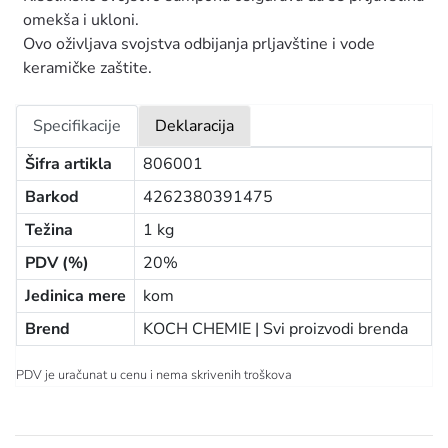
omekša i ukloni.
Ovo oživljava svojstva odbijanja prljavštine i vode
keramičke zaštite.
Specifikacije
Deklaracija
Šifra artikla
806001
Barkod
4262380391475
Težina
1 kg
PDV (%)
20%
Jedinica mere
kom
Brend
KOCH CHEMIE |
Svi proizvodi brenda
PDV je uračunat u cenu i nema skrivenih troškova