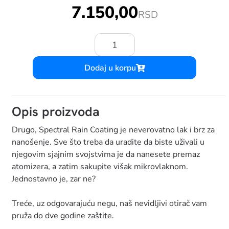
7.150,00
RSD
Količina:
Dodaj u korpu
Opis proizvoda
Drugo, Spectral Rain Coating je neverovatno lak i brz za
nanošenje. Sve što treba da uradite da biste uživali u
njegovim sjajnim svojstvima je da nanesete premaz
atomizera, a zatim sakupite višak mikrovlaknom.
Jednostavno je, zar ne?
Treće, uz odgovarajuću negu, naš nevidljivi otirač vam
pruža do dve godine zaštite.