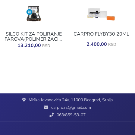
SILCO KIT ZA POLIRANJE
CARPRO FLYBY30 20ML
FAROVA(POLIMERIZACIJA)
80401
2.400,00
RSD
13.210,00
RSD
Miška Jovanovića 24v, 11000 Beograd, Srbija
carpro.rs@gmail.com
063/859-53-07