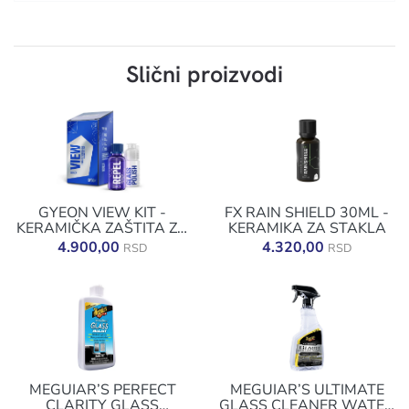
Slični proizvodi
GYEON VIEW KIT -
FX RAIN SHIELD 30ML -
KERAMIČKA ZAŠTITA ZA
KERAMIKA ZA STAKLA
STAKLA
4.900,00
4.320,00
RSD
RSD
MEGUIAR’S PERFECT
MEGUIAR’S ULTIMATE
CLARITY GLASS
GLASS CLEANER WATER