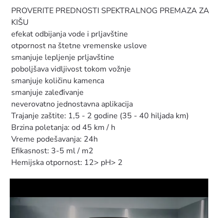
PROVERITE PREDNOSTI SPEKTRALNOG PREMAZA ZA
KIŠU
efekat odbijanja vode i prljavštine
otpornost na štetne vremenske uslove
smanjuje lepljenje prljavštine
poboljšava vidljivost tokom vožnje
smanjuje količinu kamenca
smanjuje zaleđivanje
neverovatno jednostavna aplikacija
Trajanje zaštite: 1,5 - 2 godine (35 - 40 hiljada km)
Brzina poletanja: od 45 km / h
Vreme podešavanja: 24h
Efikasnost: 3-5 ml / m2
Hemijska otpornost: 12> pH> 2