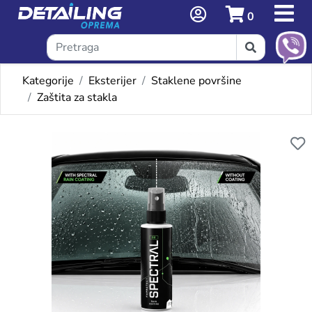
0
Kategorije
Eksterijer
Staklene površine
Zaštita za stakla
Omiljeni proizvodi
FX SPECTRAL RAIN COATING Z-2 100ML - KE