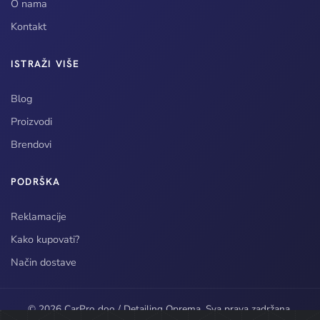
O nama
Kontakt
ISTRAŽI VIŠE
Blog
Proizvodi
Brendovi
PODRŠKA
Reklamacije
Kako kupovati?
Način dostave
© 2026 CarPro doo / Detailing Oprema. Sva prava zadržana.