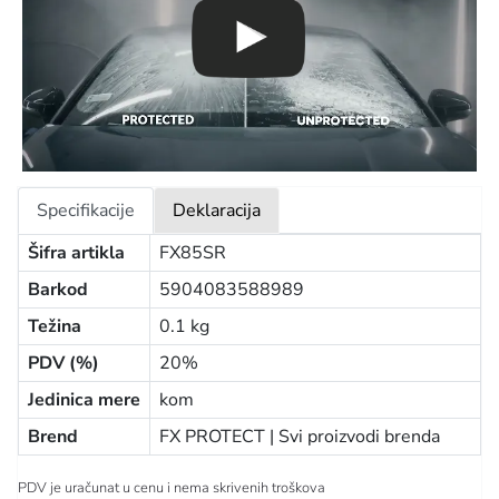
Specifikacije
Deklaracija
Šifra artikla
FX85SR
Barkod
5904083588989
Težina
0.1 kg
PDV (%)
20%
Jedinica mere
kom
Brend
FX PROTECT |
Svi proizvodi brenda
PDV je uračunat u cenu i nema skrivenih troškova