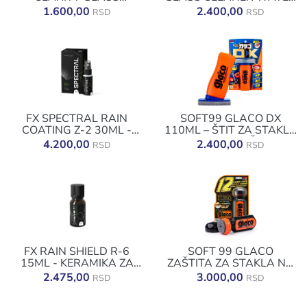
SEALANT
REPELLANT
1.600,00
2.400,00
RSD
RSD
FX SPECTRAL RAIN
SOFT99 GLACO DX
COATING Z-2 30ML -
110ML – ŠTIT ZA STAKLO
KERAMIKA ZA STAKLA
PROTIV KIŠE
4.200,00
2.400,00
RSD
RSD
FX RAIN SHIELD R-6
SOFT 99 GLACO
15ML - KERAMIKA ZA
ZAŠTITA ZA STAKLA NA
STAKLA
AUTU 70ML
2.475,00
3.000,00
RSD
RSD