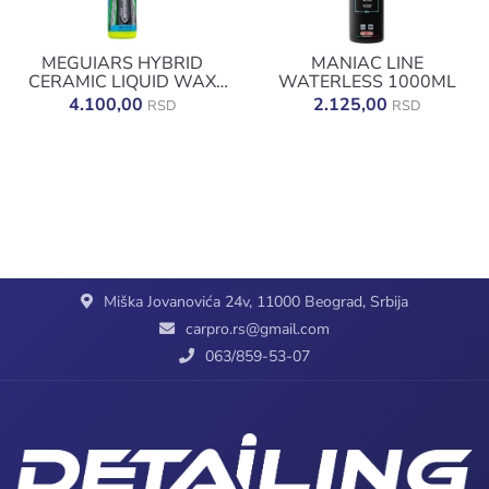
MEGUIARS HYBRID
MANIAC LINE
CERAMIC LIQUID WAX
WATERLESS 1000ML
473ML
4.100,00
2.125,00
RSD
RSD
Miška Jovanovića 24v, 11000 Beograd, Srbija
carpro.rs@gmail.com
063/859-53-07