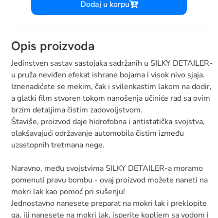
Dodaj u korpu
Opis proizvoda
Jedinstven sastav sastojaka sadržanih u SILKY DETAILER-
u pruža neviđen efekat ishrane bojama i visok nivo sjaja.
Iznenadićete se mekim, čak i svilenkastim lakom na dodir,
a glatki film stvoren tokom nanošenja učiniće rad sa ovim
brzim detaljima čistim zadovoljstvom.
Štaviše, proizvod daje hidrofobna i antistatička svojstva,
olakšavajući održavanje automobila čistim između
uzastopnih tretmana nege.
Naravno, među svojstvima SILKY DETAILER-a moramo
pomenuti pravu bombu - ovaj proizvod možete naneti na
mokri lak kao pomoć pri sušenju!
Jednostavno nanesete preparat na mokri lak i preklopite
ga, ili nanesete na mokri lak, isperite kopljem sa vodom i