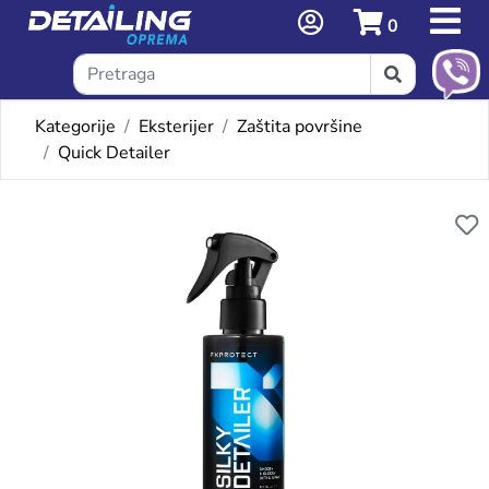
0
Kategorije
Eksterijer
Zaštita površine
Quick Detailer
Omiljeni proizvodi
FX SILKY DETAILER (TROPICA