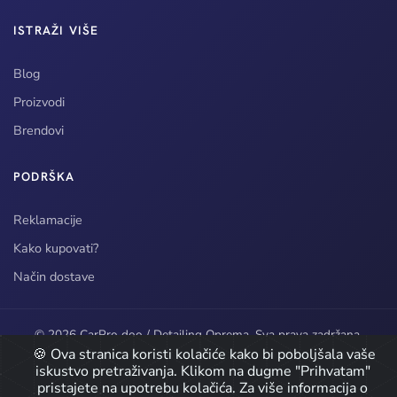
ISTRAŽI VIŠE
Blog
Proizvodi
Brendovi
PODRŠKA
Reklamacije
Kako kupovati?
Način dostave
© 2026 CarPro doo / Detailing Oprema. Sva prava zadržana.
🍪 Ova stranica koristi kolačiće kako bi poboljšala vaše
Developed by
iskustvo pretraživanja. Klikom na dugme "Prihvatam"
pristajete na upotrebu kolačića. Za više informacija o
Icons by
Icons8