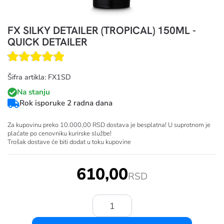
FX SILKY DETAILER (TROPICAL) 150ML -
QUICK DETAILER
Šifra artikla: FX1SD
Na stanju
Rok isporuke 2 radna dana
Za kupovinu preko 10.000,00 RSD dostava je besplatna! U suprotnom je
plaćate po cenovniku kurirske službe!
Trošak dostave će biti dodat u toku kupovine
610,00
RSD
Količina: