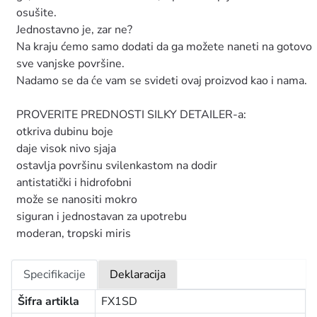
osušite.
Jednostavno je, zar ne?
Na kraju ćemo samo dodati da ga možete naneti na gotovo
sve vanjske površine.
Nadamo se da će vam se svideti ovaj proizvod kao i nama.
PROVERITE PREDNOSTI SILKY DETAILER-a:
otkriva dubinu boje
daje visok nivo sjaja
ostavlja površinu svilenkastom na dodir
antistatički i hidrofobni
može se nanositi mokro
siguran i jednostavan za upotrebu
moderan, tropski miris
Specifikacije
Deklaracija
Šifra artikla
FX1SD