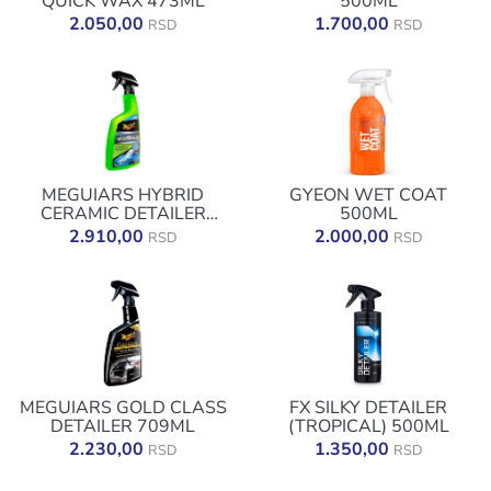
QUICK WAX 473ML
500ML
2.050,00
1.700,00
RSD
RSD
MEGUIARS HYBRID
GYEON WET COAT
CERAMIC DETAILER
500ML
769ML
2.910,00
2.000,00
RSD
RSD
MEGUIARS GOLD CLASS
FX SILKY DETAILER
DETAILER 709ML
(TROPICAL) 500ML
2.230,00
1.350,00
RSD
RSD