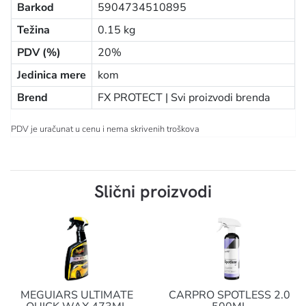
Barkod
5904734510895
Težina
0.15 kg
PDV (%)
20%
Jedinica mere
kom
Brend
FX PROTECT |
Svi proizvodi brenda
PDV je uračunat u cenu i nema skrivenih troškova
Slični proizvodi
MEGUIARS ULTIMATE
CARPRO SPOTLESS 2.0