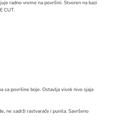
juje radno vreme na površini. Stvoren na bazi
NE CUT.
sa površine boje. Ostavlja visok nivo sjaja
e, ne sadrži rastvarače i punila. Savršeno