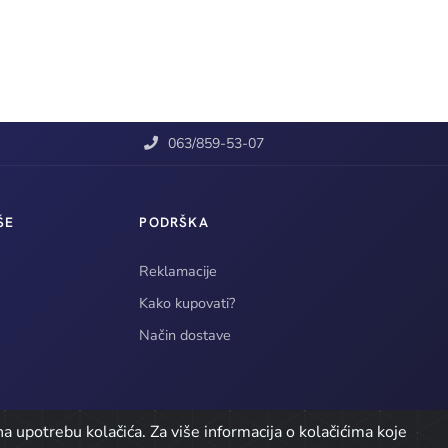
063/859-53-07
ŠE
PODRŠKA
Reklamacije
Kako kupovati?
Način dostave
a upotrebu kolačića. Za više informacija o kolačićima koje