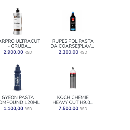
ARPRO ULTRACUT
RUPES POL.PASTA
- GRUBA
DA COARSE(PLAVA)
OLIRPASTA 250ML
250ML
2.900,00
2.300,00
RSD
RSD
GYEON PASTA
KOCH CHEMIE
OMPOUND 120ML
HEAVY CUT H9.02
1L
1.100,00
7.500,00
RSD
RSD