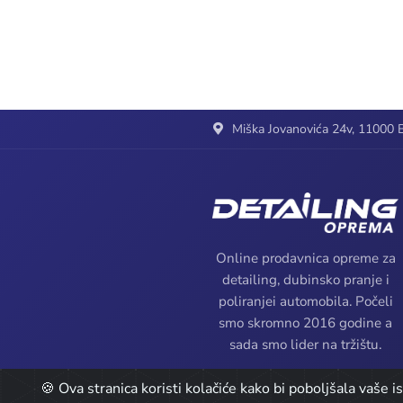
Miška Jovanovića 24v, 11000 B
Online prodavnica opreme za
detailing, dubinsko pranje i
poliranjei automobila. Počeli
smo skromno 2016 godine a
sada smo lider na tržištu.
🍪 Ova stranica koristi kolačiće kako bi poboljšala vaše 