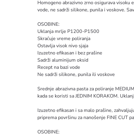
Homogeno abrazivno zrno osigurava visoku efi
vode, ne sadrži silikone, punila i voskove. 
OSOBINE:
Uklanja mrlje P1200-P1500
Skraćuje vreme poliranja
Ostavlja visok nivo sjaja
Izuzetno efikasan i bez prašine
Sadrži aluminijum oksid
Recept na bazi vode
Ne sadrži silikone, punila ili voskove
Srednje abrazivna pasta za poliranje MEDIUM 
kada se koristi sa JEDNIM KORAKOM. Uklanj
Izuzetno efikasan i sa malo prašine, zahvalju
priprema površinu za nanošenje FINE CUT pa
OSOBINE: