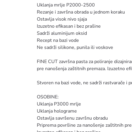
Uklanja mrlje P2000-2500
Rezanje i završna obrada u jednom koraku
Ostavlja visok nivo sjaja
Izuzetno efikasan i bez prašine
Sadrži aluminijum oksid
Recept na bazi vode
Ne sadrži silikone, punila ili voskove
FINE CUT završna pasta za poliranje dizajnir
pre nanošenja zaštitnih premaza. Izuzetno efi
Stvoren na bazi vode, ne sadrži rastvarače i pun
OSOBINE:
Uklanja P3000 mrlje
Uklanja holograme
Ostavlja savršenu završnu obradu
Priprema površine za nanošenje zaštitnih pr