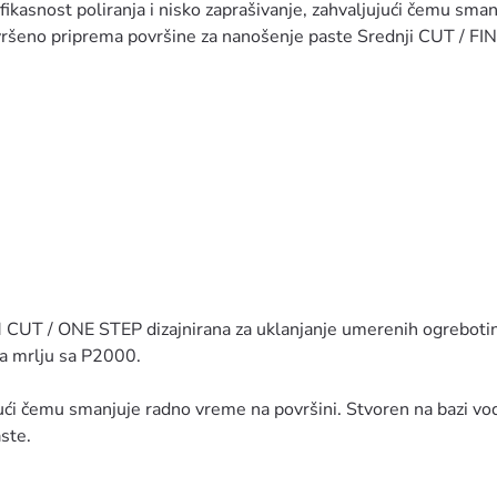
kasnost poliranja i nisko zaprašivanje, zahvaljujući čemu sman
Savršeno priprema površine za nanošenje paste Srednji CUT / FI
CUT / ONE STEP dizajnirana za uklanjanje umerenih ogrebotina 
a mrlju sa P2000.
jući čemu smanjuje radno vreme na površini. Stvoren na bazi vod
ste.