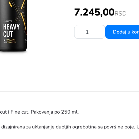
PASTI - GRUBA, SREDNJA I FINA PASTA ZA POLIRANJE 3X2
7.245,00
RSD
Dodaj u ko
Količina:
cut i Fine cut. Pakovanja po 250 ml.
dizajnirana za uklanjanje dubljih ogrebotina sa površine boje.