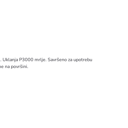
je. Uklanja P3000 mrlje. Savršeno za upotrebu
e na površini.