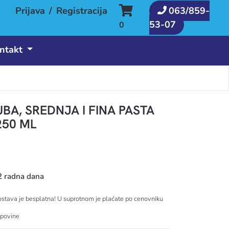
Prijava
/
Registracija
063/859-
53-07
0
ntakt
UBA, SREDNJA I FINA PASTA
250 ML
2 radna dana
tava je besplatna! U suprotnom je plaćate po cenovniku
upovine