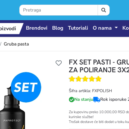
Brendovi
Blog
Tutoriali
O nama
Ko
oizvodi
Gruba pasta
FX SET PASTI - GR
 proizvodi
ZA POLIRANJE 3X
Šifra artikla: FXPOLISH
Na stanju
Rok isporuke 
Za kupovinu preko 10.000,00 RSD dos
kurirske službe!
Trošak dostave će biti dodat u toku k