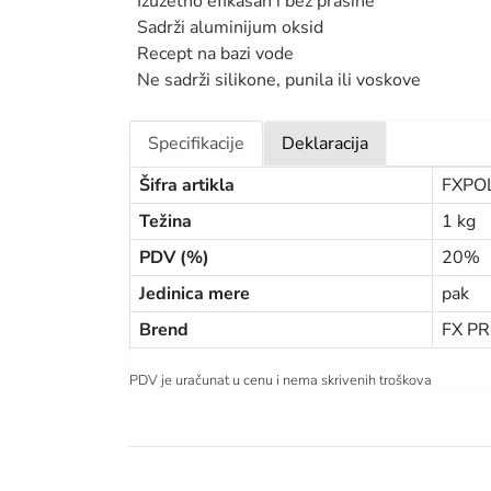
Izuzetno efikasan i bez prašine
Sadrži aluminijum oksid
Recept na bazi vode
Ne sadrži silikone, punila ili voskove
Specifikacije
Deklaracija
Šifra artikla
FXPO
Težina
1 kg
PDV (%)
20%
Jedinica mere
pak
Brend
FX PR
PDV je uračunat u cenu i nema skrivenih troškova