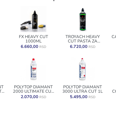
FX HEAVY CUT
TROYACH HEAVY
C
1000ML
CUT PASTA ZA
GRUBO POLIRANJE
P
6.660,00
6.720,00
RSD
RSD
37ML
1000 ML
NT
POLYTOP DIAMANT
POLYTOP DIAMANT
T
2000 ULTIMATE CUT
3000 ULTRA CUT 1L
C
250ML
2.070,00
5.495,00
RSD
RSD