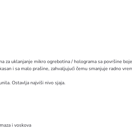
ana za uklanjanje mikro ogrebotina / holograma sa površine bo
kasan i sa malo prašine, zahvaljujući čemu smanjuje radno vrem
ila. Ostavlja najviši nivo sjaja.
emaza i voskova