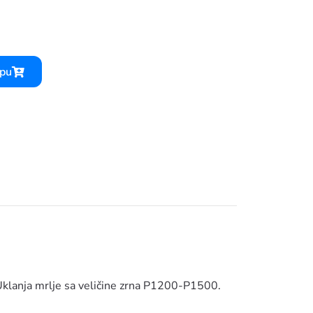
50 ML
rpu
 Uklanja mrlje sa veličine zrna P1200-P1500.