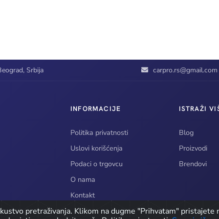
eograd, Srbija
carpro.rs@gmail.com
INFORMACIJE
ISTRAŽI VI
Politika privatnosti
Blog
Uslovi korišćenja
Proizvodi
Podaci o trgovcu
Brendovi
O nama
Kontakt
iskustvo pretraživanja. Klikom na dugme "Prihvatam" pristajete n