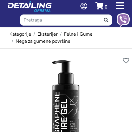
0
Kategorije
Eksterijer
Felne i Gume
Nega za gumene površine
Omiljeni proizvodi
FX GRAPHENE TIRE GEL 150M