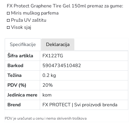
FX Protect Graphene Tire Gel 150ml premaz za gume:
◘ Miris muškog parfema
◘ Pruža UV zaštitu
◘ Visok sjaj
Specifikacije
Deklaracija
Šifra artikla
FX122TG
Barkod
5904734510482
Težina
0.2 kg
PDV (%)
20%
Jedinica mere
kom
Brend
FX PROTECT |
Svi proizvodi brenda
PDV je uračunat u cenu i nema skrivenih troškova