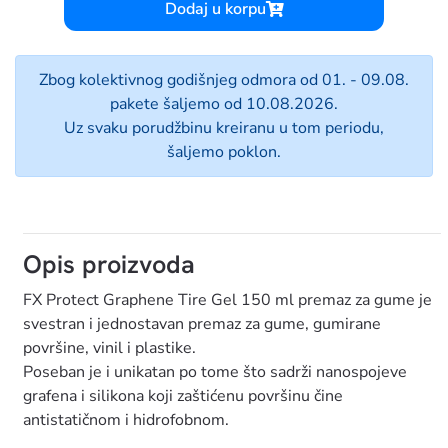
Dodaj u korpu
Zbog kolektivnog godišnjeg odmora od 01. - 09.08.
pakete šaljemo od 10.08.2026.
Uz svaku porudžbinu kreiranu u tom periodu,
šaljemo poklon.
Opis proizvoda
FX Protect Graphene Tire Gel 150 ml premaz za gume je
svestran i jednostavan premaz za gume, gumirane
površine, vinil i plastike.
Poseban je i unikatan po tome što sadrži nanospojeve
grafena i silikona koji zaštićenu površinu čine
antistatičnom i hidrofobnom.