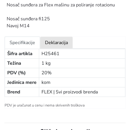
Nosač sunđera za Flex mašinu za poliranje rotacionu
Nosač sunđera fi125
Navoj M14
Specifikacije
Deklaracija
Šifra artikla
H25461
Težina
1 kg
PDV (%)
20%
Jedinica mere
kom
Brend
FLEX |
Svi proizvodi brenda
PDV je uračunat u cenu i nema skrivenih troškova