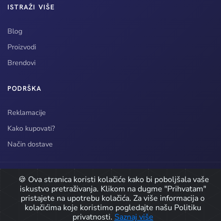
ISTRAŽI VIŠE
Blog
Proizvodi
Brendovi
PODRŠKA
Reklamacije
Kako kupovati?
Način dostave
© 2026 CarPro doo / Detailing Oprema. Sva prava zadržana.
🍪 Ova stranica koristi kolačiće kako bi poboljšala vaše
iskustvo pretraživanja. Klikom na dugme "Prihvatam"
Developed by
pristajete na upotrebu kolačića. Za više informacija o
kolačićima koje koristimo pogledajte našu Politiku
Icons by
Icons8
privatnosti.
Saznaj više