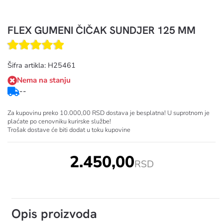
FLEX GUMENI ČIČAK SUNDJER 125 MM
Šifra artikla: H25461
Nema na stanju
--
Za kupovinu preko 10.000,00 RSD dostava je besplatna! U suprotnom je
plaćate po cenovniku kurirske službe!
Trošak dostave će biti dodat u toku kupovine
2.450,00
RSD
Opis proizvoda