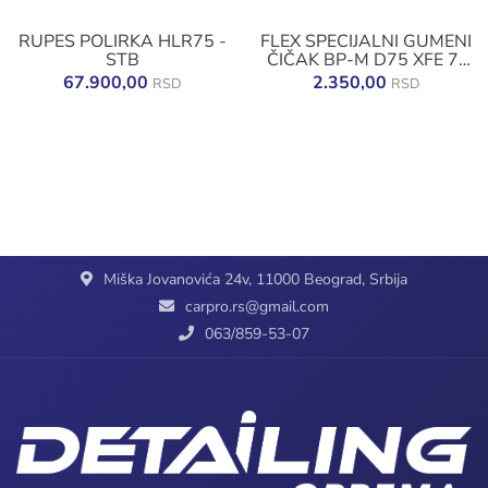
RUPES POLIRKA HLR75 -
FLEX SPECIJALNI GUMENI
STB
ČIČAK BP-M D75 XFE 7-
12
67.900,00
2.350,00
RSD
RSD
Miška Jovanovića 24v, 11000 Beograd, Srbija
carpro.rs@gmail.com
063/859-53-07