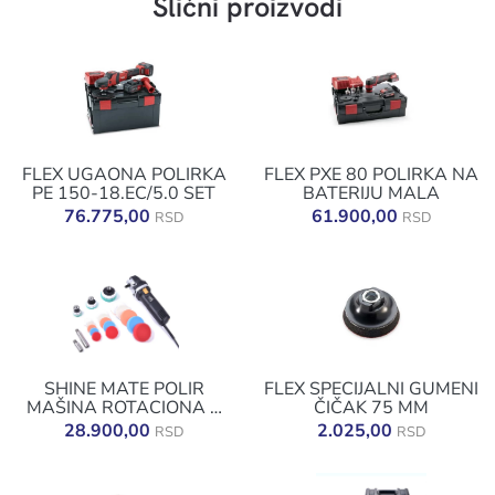
Slični proizvodi
FLEX UGAONA POLIRKA
FLEX PXE 80 POLIRKA NA
PE 150-18.EC/5.0 SET
BATERIJU MALA
76.775,00
61.900,00
RSD
RSD
SHINE MATE POLIR
FLEX SPECIJALNI GUMENI
MAŠINA ROTACIONA +
ČIČAK 75 MM
SET EP803K
28.900,00
2.025,00
RSD
RSD