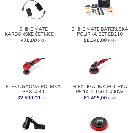
SHINE MATE
SHINE MATE BATERIJSKA
KARBONSKE ČETKICE (EP
POLIRKA SET EB210
802 - EP809-EX620-
470,00
56.340,00
RSD
RSD
6/21/ - EP820)
FLEX UGAONA POLIRKA
FLEX UGAONA POLIRKA
PE 8-4 80
PE 14-2 150 1.400W
32.500,00
61.495,00
RSD
RSD