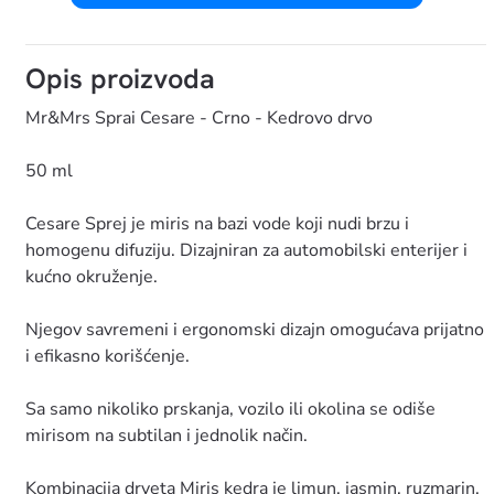
Opis proizvoda
Mr&Mrs Sprai Cesare - Crno - Kedrovo drvo
50 ml
Cesare Sprej je miris na bazi vode koji nudi brzu i
homogenu difuziju. Dizajniran za automobilski enterijer i
kućno okruženje.
Njegov savremeni i ergonomski dizajn omogućava prijatno
i efikasno korišćenje.
Sa samo nikoliko prskanja, vozilo ili okolina se odiše
mirisom na subtilan i jednolik način.
Kombinacija drveta Miris kedra je limun, jasmin, ruzmarin,