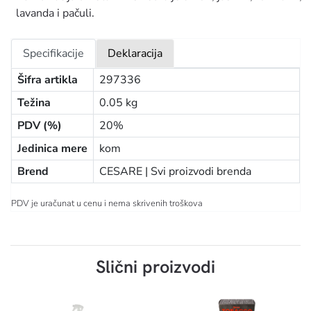
lavanda i pačuli.
Specifikacije
Deklaracija
Šifra artikla
297336
Težina
0.05 kg
PDV (%)
20%
Jedinica mere
kom
Brend
CESARE |
Svi proizvodi brenda
PDV je uračunat u cenu i nema skrivenih troškova
Slični proizvodi