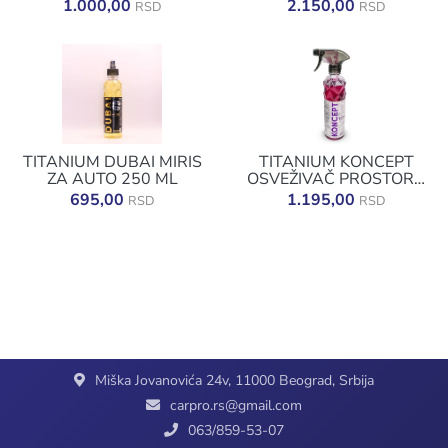
1.000,00
2.150,00
RSD
RSD
TITANIUM DUBAI MIRIS
TITANIUM KONCEPT
ZA AUTO 250 ML
OSVEŽIVAČ PROSTORA
U SPREJU – 500ML
695,00
1.195,00
RSD
RSD
Miška Jovanovića 24v, 11000 Beograd, Srbija
carpro.rs@gmail.com
063/859-53-07