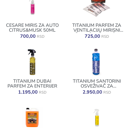
CESARE MIRIS ZA AUTO
TITANIUM PARFEM ZA
CITRUS&MUSK 50ML
VENTILACIJU MIRISNI
ŠTAPIĆI: 5 ŠTAPIĆA
700,00
725,00
RSD
RSD
TOBACCO
TITANIUM DUBAI
TITANIUM SANTORINI
PARFEM ZA ENTERIJER
OSVEŽIVAČ ZA
ENTERIJER 2,5L
1.195,00
2.950,00
RSD
RSD