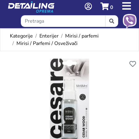
0
Kategorije
Enterijer
Mirisi / parfemi
Mirisi / Parfemi / Osveživači
Omiljeni proizvodi
CESARE OSVEŽIVAČ - CEDA