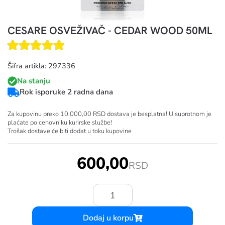
CESARE OSVEŽIVAČ - CEDAR WOOD 50ML
Šifra artikla: 297336
Na stanju
Rok isporuke 2 radna dana
Za kupovinu preko 10.000,00 RSD dostava je besplatna! U suprotnom je
plaćate po cenovniku kurirske službe!
Trošak dostave će biti dodat u toku kupovine
600,00
RSD
Količina:
Dodaj u korpu